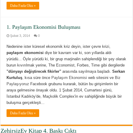
Daha Fazla Oku »
1. Paylaşım Ekonomisi Buluşması
Şubat 3, 2014
0
Nedenine ister küresel ekonomik kriz deyin, ister çevre krizi,
paylaşım ekonomisi
diye bir kavram var ki, son yıllarda aldı
yürüdü... Öyle yürüdü ki, bir grup marjinalin sahiplendiği bir şey olarak
burun kıvırılmak yerine, The Economist, Forbes, Time gibi dergilerde
"dünyayı değiştirecek fikirler"
arasında sayılmaya başladı.
Serkan
Kurtuluş
, kısa süre önce
Paylaşım Ekonomisi
web sitesini ve
Biz
Paylaşıyoruz
Facebook grubunu kurarak, bütün bu girişimlerin bir
araya gelmesine önayak oldu. 1 Şubat 2014, Cumartesi günü,
İstanbul Kadıköy'de, Maçkolik Complex'in ev sahipliğinde büyük bir
buluşma gerçekleşti...
Daha Fazla Oku »
ZehirsizEv Kitap 4. Baskı Çıktı