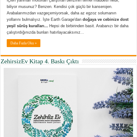
İçten yanmalı motorları çalıştıran benzinin temel maddesi nedir,
biliyor musunuz? Benzen. Kendisi çok güçlü bir kanserojen.
Arabalarımızdan vazgeçemiyorsak, daha az egzoz solumanın
yollarını bulmalıyız. İşte Earth Garage'dan
doğaya ve cebinize dost
yeşil sürüş kuralları...
Hepsi de birbirinden basit. Arabanızı bir daha
çalıştırdığınızda bunları hatırlayacaksınız...
Daha Fazla Oku »
ZehirsizEv Kitap 4. Baskı Çıktı