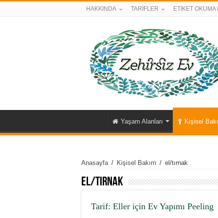
HAKKINDA
TARİFLER
ETİKET OKUMA 
Yaşam Alanları
Kişisel Bak
Anasayfa
/
Kişisel Bakım
/
el/tırnak
el/tırnak
Tarif: Eller için Ev Yapımı Peeling