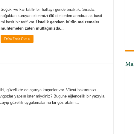
Soğuk -ve kar tatilli- bir haftayı geride bıraktık. Sırada,
soğuktan kuruyan ellerimizi ölü derilerden arındıracak basit
mi basit bir tarif var.
Üstelik gereken bütün malzemeler
muhtemelen zaten mutfağınızda...
Daha Fazla Oku »
Ma
ibi, güzellikte de aşırıya kaçanlar var. Vücut bakımınızı
angozlar yapsın ister miydiniz? Bugüne eğlencelik bir yazıyla
ayip güzellik uygulamalarına bir göz atalım...