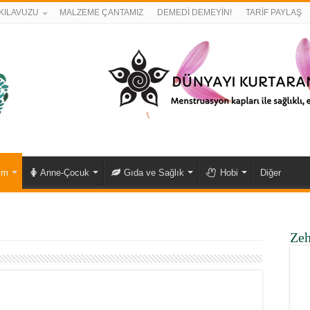
KILAVUZU
MALZEME ÇANTAMIZ
DEMEDİ DEMEYİN!
TARİF PAYLAŞ
ım
Anne-Çocuk
Gıda ve Sağlık
Hobi
Diğer
Zeh