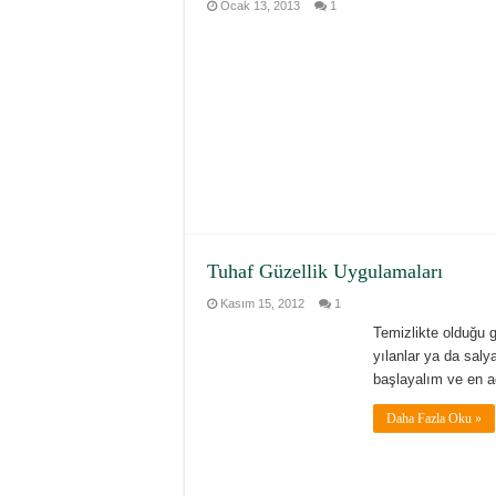
Ocak 13, 2013
1
Tuhaf Güzellik Uygulamaları
Kasım 15, 2012
1
Temizlikte olduğu g
yılanlar ya da saly
başlayalım ve en ac
Daha Fazla Oku »