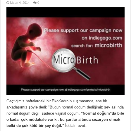
Nisan 4, 2014
0
Geçtiğimiz haftalardaki bir EkoKadın buluşmasında, ebe bir
arkadaşımız şöyle dedi: "Bugün normal doğum dediğimiz şey aslında
normal doğum değil, sadece vajinal doğum.
"Normal doğum"da bile
o kadar çok müdahale var ki, bu şartlar altında sezaryen olmak
belki de çok kötü bir şey değil."
İddialı, evet...