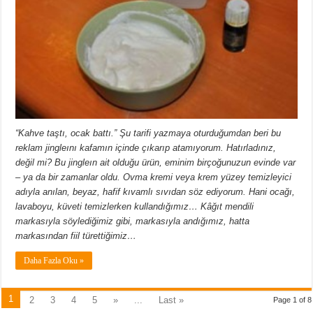
“Kahve taştı, ocak battı.” Şu tarifi yazmaya oturduğumdan beri bu
reklam jingleını kafamın içinde çıkarıp atamıyorum. Hatırladınız,
değil mi? Bu jingleın ait olduğu ürün, eminim birçoğunuzun evinde var
– ya da bir zamanlar oldu. Ovma kremi veya krem yüzey temizleyici
adıyla anılan, beyaz, hafif kıvamlı sıvıdan söz ediyorum. Hani ocağı,
lavaboyu, küveti temizlerken kullandığımız… Kâğıt mendili
markasıyla söylediğimiz gibi, markasıyla andığımız, hatta
markasından fiil türettiğimiz…
Daha Fazla Oku »
1
2
3
4
5
»
...
Last »
Page 1 of 8