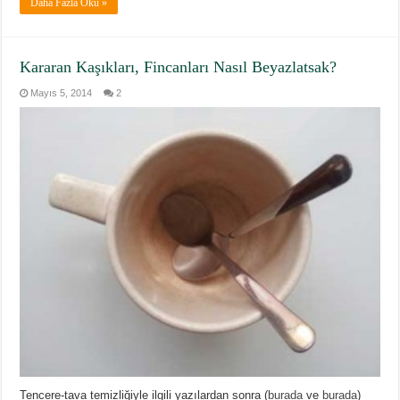
Daha Fazla Oku »
Kararan Kaşıkları, Fincanları Nasıl Beyazlatsak?
Mayıs 5, 2014
2
Tencere-tava temizliğiyle ilgili yazılardan sonra (
burada
ve
burada
)