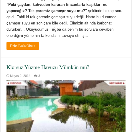
"Peki çaydan, kahveden kararan fincanlarla kaşıkları ne
yapacağız? Tek çaremiz çamaşır suyu mu?"
şeklinde birkaç soru
geldi. Tabii ki tek çaremiz çamaşır suyu değil. Hatta bu durumda
çamaşır suyu en son çare bile değil. Elimizin altında karbonat
dururken... Okuyucumuz
Tuğba
da benim bu sorulara cevaben
önerdiğim yöntemin ta kendisini tavsiye etmiş...
Daha Fazla Oku »
Klorsuz Yüzme Havuzu Mümkün mü?
Mayıs 2, 2014
3