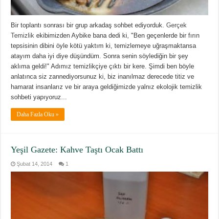
Bir toplantı sonrası bir grup arkadaş sohbet ediyorduk.
Gerçek
Temizlik
ekibimizden Aybike bana dedi ki, "Ben geçenlerde bir fırın
tepsisinin dibini öyle kötü yaktım ki, temizlemeye uğraşmaktansa
atayım daha iyi diye düşündüm. Sonra senin söylediğin bir şey
aklıma geldi!" Adımız temizlikçiye çıktı bir kere. Şimdi ben böyle
anlatınca siz zannediyorsunuz ki, biz inanılmaz derecede titiz ve
hamarat insanlarız ve bir araya geldiğimizde yalnız ekolojik temizlik
sohbeti yapıyoruz...
Daha Fazla Oku »
Yeşil Gazete: Kahve Taştı Ocak Battı
Şubat 14, 2014
1