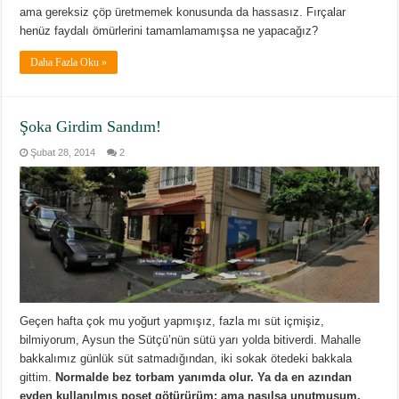
ama gereksiz çöp üretmemek konusunda da hassasız. Fırçalar
henüz faydalı ömürlerini tamamlamamışsa ne yapacağız?
Daha Fazla Oku »
Şoka Girdim Sandım!
Şubat 28, 2014
2
Geçen hafta çok mu yoğurt yapmışız, fazla mı süt içmişiz,
bilmiyorum, Aysun the Sütçü’nün sütü yarı yolda bitiverdi. Mahalle
bakkalımız günlük süt satmadığından, iki sokak ötedeki bakkala
gittim.
Normalde bez torbam yanımda olur. Ya da en azından
evden kullanılmış poşet götürürüm; ama nasılsa unutmuşum.