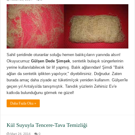
Sahil şeridinde oturanlar soluğu hemen balıkçıların yanında alsın!
Okuyucumuz
Gülşen Dede Şimşek
, sentetik bulaşık süngerlerinin
yerine kullanılabilecek bir lif yapmış. Balık ağlarından! Şimdi "Balık
ağları da sentetik iplikten yapılıyor," diyebilirsiniz. Doğrudur. Zaten
burada amaç daha ziyade az tüketim/çok yeniden kullanım. Gülşen'le
geçen yıl
Antalya
'da tanışmıştık. Tanıdık yüzlerin Zehirsiz Ev'e
katkıda bulunduğunu görmek ne güzel!
Daha Fazla Oku »
Kül Suyuyla Tencere-Tava Temizliği
Mart 24, 2014
0