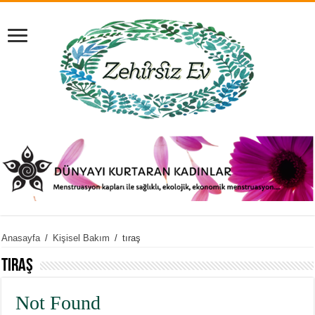
Anasayfa
/
Kişisel Bakım
/
tıraş
tıraş
Not Found