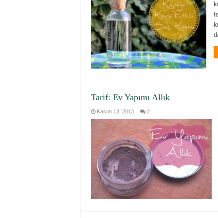
k
t
k
d
Tarif: Ev Yapımı Allık
Kasım 13, 2013
2