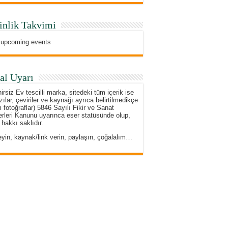
inlik Takvimi
 upcoming events
al Uyarı
irsiz Ev tescilli marka, sitedeki tüm içerik ise
zılar, çeviriler ve kaynağı ayrıca belirtilmedikçe
 fotoğraflar) 5846 Sayılı Fikir ve Sanat
rleri Kanunu uyarınca eser statüsünde olup,
 hakkı saklıdır.
eyin, kaynak/link verin, paylaşın, çoğalalım…