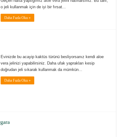
Geçen hafta yaptığımız
aloe vera jeli
ni hatırlarsınız. Bu tarif,
o jeli kullanmak için de iyi bir fırsat...
Daha Fazla Oku »
Evinizde bu acayip kaktüs türünü besliyorsanız kendi aloe
vera jelinizi yapabilirsiniz. Daha ufak yaprakları kesip
doğrudan jeli sıkarak kullanmak da mümkün...
Daha Fazla Oku »
rgara