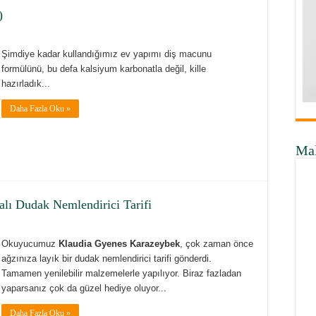
)
Şimdiye kadar kullandığımız ev yapımı diş macunu
formülünü, bu defa kalsiyum karbonatla değil, kille
hazırladık...
Daha Fazla Oku »
Ma
alı Dudak Nemlendirici Tarifi
Okuyucumuz
Klaudia Gyenes Karazeybek
, çok zaman önce
ağzınıza layık bir dudak nemlendirici tarifi gönderdi.
Tamamen yenilebilir malzemelerle yapılıyor. Biraz fazladan
yaparsanız çok da güzel hediye oluyor...
Daha Fazla Oku »