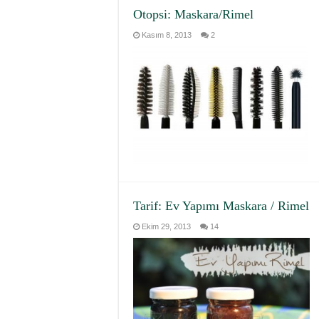
Otopsi: Maskara/Rimel
Kasım 8, 2013
2
Tarif: Ev Yapımı Maskara / Rimel
Ekim 29, 2013
14