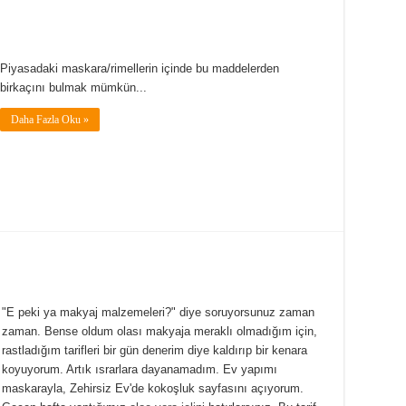
Piyasadaki maskara/rimellerin içinde bu maddelerden
birkaçını bulmak mümkün...
Daha Fazla Oku »
"E peki ya makyaj malzemeleri?" diye soruyorsunuz zaman
zaman. Bense oldum olası makyaja meraklı olmadığım için,
rastladığım tarifleri bir gün denerim diye kaldırıp bir kenara
koyuyorum. Artık ısrarlara dayanamadım. Ev yapımı
maskarayla, Zehirsiz Ev'de kokoşluk sayfasını açıyorum.