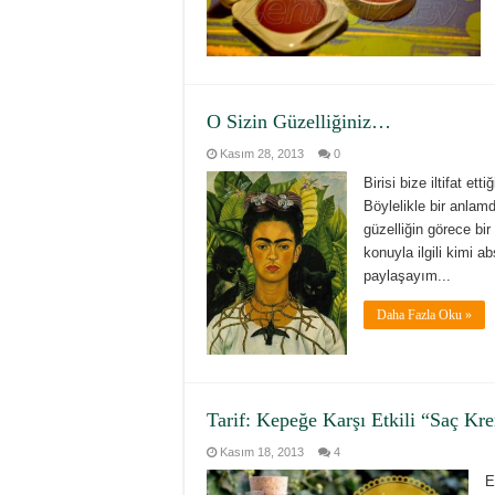
O Sizin Güzelliğiniz…
Kasım 28, 2013
0
Birisi bize iltifat et
Böylelikle bir anlam
güzelliğin görece bi
konuyla ilgili kimi a
paylaşayım...
Daha Fazla Oku »
Tarif: Kepeğe Karşı Etkili “Saç Kr
Kasım 18, 2013
4
E