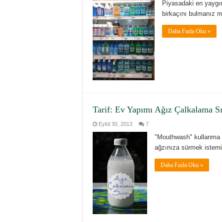
Piyasadaki en yaygın
birkaçını bulmanız 
Daha Fazla Oku »
Tarif: Ev Yapımı Ağız Çalkalama Sı
Eylül 30, 2013
7
"Mouthwash" kullanma al
ağzınıza sürmek istemi
Daha Fazla Oku »