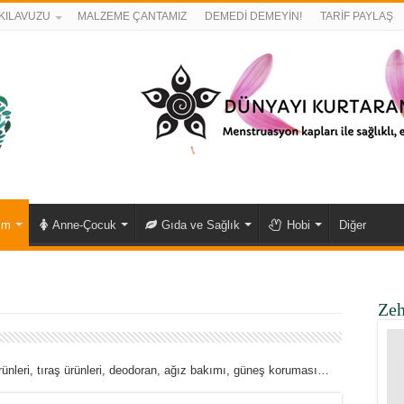
KILAVUZU
MALZEME ÇANTAMIZ
DEMEDİ DEMEYİN!
TARİF PAYLAŞ
ım
Anne-Çocuk
Gıda ve Sağlık
Hobi
Diğer
Zeh
ürünleri, tıraş ürünleri, deodoran, ağız bakımı, güneş koruması…