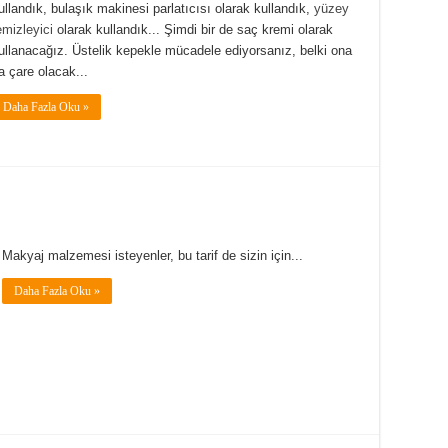
ullandık, bulaşık makinesi parlatıcısı olarak kullandık,
yüzey
emizleyici
olarak kullandık... Şimdi bir de saç kremi olarak
ullanacağız. Üstelik kepekle mücadele ediyorsanız, belki ona
a çare olacak...
Daha Fazla Oku »
Makyaj malzemesi isteyenler, bu tarif de sizin için...
Daha Fazla Oku »