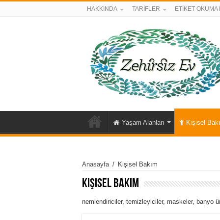
HAKKINDA
TARİFLER
ETİKET OKUMA 
Yaşam Alanları
Kişisel Bak
Anasayfa
/
Kişisel Bakım
Kişisel Bakım
nemlendiriciler, temizleyiciler, maskeler, banyo 