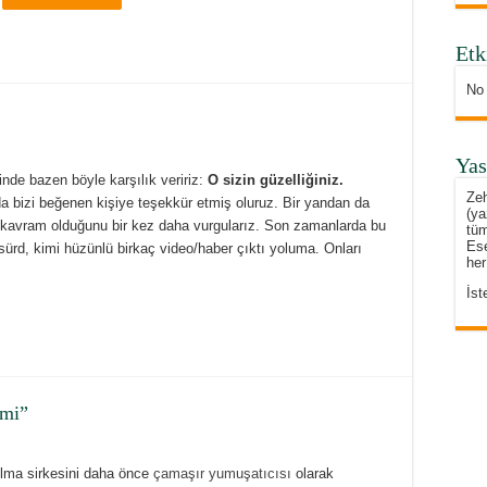
Etk
No
Yas
tiğinde bazen böyle karşılık veririz:
O sizin güzelliğiniz.
Zeh
da bizi beğenen kişiye teşekkür etmiş oluruz. Bir yandan da
(ya
r kavram olduğunu bir kez daha vurgularız. Son zamanlarda bu
tüm
Ese
bsürd, kimi hüzünlü birkaç video/haber çıktı yoluma. Onları
her
İst
emi”
lma sirkesini daha önce
çamaşır yumuşatıcısı
olarak