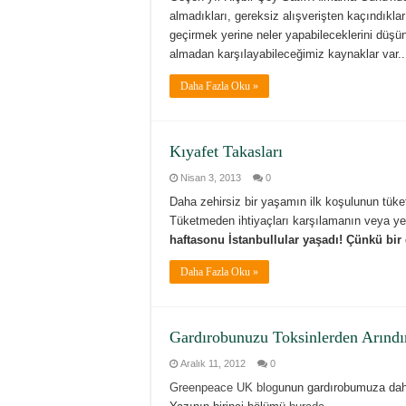
almadıkları, gereksiz alışverişten kaçındıklar
geçirmek yerine neler yapabileceklerini düşün
almadan karşılayabileceğimiz kaynaklar var..
Daha Fazla Oku »
Kıyafet Takasları
Nisan 3, 2013
0
Daha zehirsiz bir yaşamın ilk koşulunun tüket
Tüketmeden ihtiyaçları karşılamanın veya yeni
haftasonu İstanbullular yaşadı! Çünkü bir d
Daha Fazla Oku »
Gardırobunuzu Toksinlerden Arındır
Aralık 11, 2012
0
Greenpeace UK blog
unun gardırobumuza daha