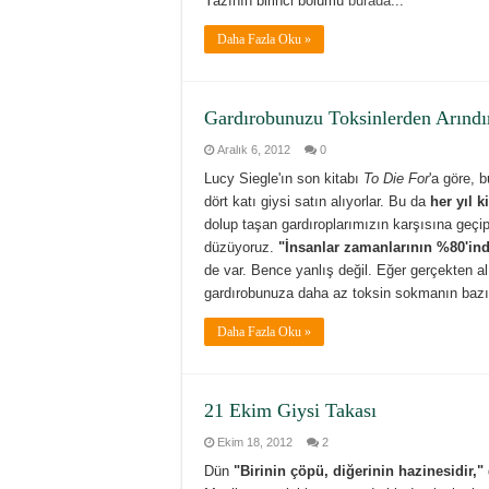
Yazının birinci bölümü
burada
...
Daha Fazla Oku »
Gardırobunuzu Toksinlerden Arındır
Aralık 6, 2012
0
Lucy Siegle'ın son kitabı
To Die For
'a göre, 
dört katı giysi satın alıyorlar. Bu da
her yıl k
dolup taşan gardıroplarımızın karşısına geçip
düzüyoruz.
"İnsanlar zamanlarının %80'inde
de var. Bence yanlış değil. Eğer gerçekten a
gardırobunuza daha az toksin sokmanın bazı y
Daha Fazla Oku »
21 Ekim Giysi Takası
Ekim 18, 2012
2
Dün
"Birinin çöpü, diğerinin hazinesidir,"