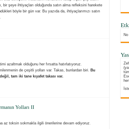
ı, bir şeye ihtiyaçları olduğunda satın alma refleksini harekete
dükleri böyle bir gün var. Bu yazıda da, ihtiyaçlarımızı satın
.
Etk
No
Yas
Zeh
imi azaltmak olduğunu her fırsatta hatırlatıyoruz.
(ya
lenmenin de çeşitli yolları var. Takas, bunlardan biri.
Bu
tüm
Ese
eğil, tam iki tane kıyafet takası var.
her
İst
manın Yolları II
 az toksin sokmakla ilgili önerilerine devam ediyoruz.