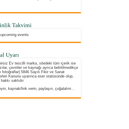
inlik Takvimi
 upcoming events
al Uyarı
irsiz Ev tescilli marka, sitedeki tüm içerik ise
zılar, çeviriler ve kaynağı ayrıca belirtilmedikçe
 fotoğraflar) 5846 Sayılı Fikir ve Sanat
rleri Kanunu uyarınca eser statüsünde olup,
 hakkı saklıdır.
eyin, kaynak/link verin, paylaşın, çoğalalım…