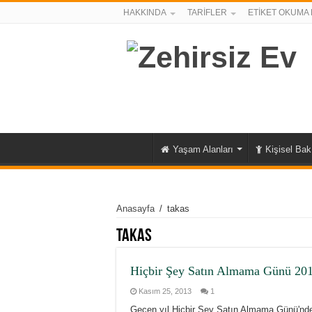
HAKKINDA
TARİFLER
ETİKET OKUMA 
Yaşam Alanları
Kişisel Ba
Anasayfa
/
takas
takas
Hiçbir Şey Satın Almama Günü 20
Kasım 25, 2013
1
Geçen yıl Hiçbir Şey Satın Almama Günü'nden 