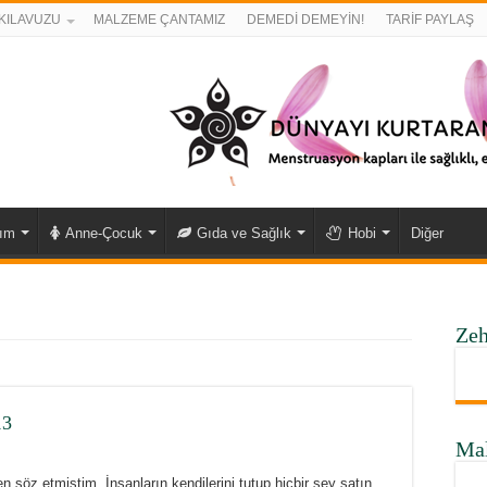
KILAVUZU
MALZEME ÇANTAMIZ
DEMEDİ DEMEYİN!
TARİF PAYLAŞ
kım
Anne-Çocuk
Gıda ve Sağlık
Hobi
Diğer
Zeh
13
Ma
söz etmiştim. İnsanların kendilerini tutup hiçbir şey satın