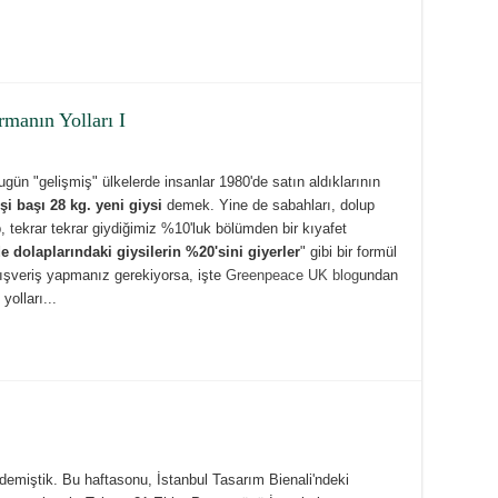
manın Yolları I
bugün "gelişmiş" ülkelerde insanlar 1980'de satın aldıklarının
işi başı 28 kg. yeni giysi
demek. Yine de sabahları, dolup
, tekrar tekrar giydiğimiz %10'luk bölümden bir kıyafet
 dolaplarındaki giysilerin %20'sini giyerler
" gibi bir formül
lışveriş yapmanız gerekiyorsa, işte
Greenpeace UK blog
undan
olları...
demiştik. Bu haftasonu, İstanbul Tasarım Bienali'ndeki