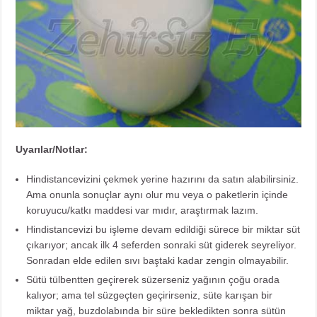
Uyarılar/Notlar:
Hindistancevizini çekmek yerine hazırını da satın alabilirsiniz.
Ama onunla sonuçlar aynı olur mu veya o paketlerin içinde
koruyucu/katkı maddesi var mıdır, araştırmak lazım.
Hindistancevizi bu işleme devam edildiği sürece bir miktar süt
çıkarıyor; ancak ilk 4 seferden sonraki süt giderek seyreliyor.
Sonradan elde edilen sıvı baştaki kadar zengin olmayabilir.
Sütü tülbentten geçirerek süzerseniz yağının çoğu orada
kalıyor; ama tel süzgeçten geçirirseniz, süte karışan bir
miktar yağ, buzdolabında bir süre bekledikten sonra sütün