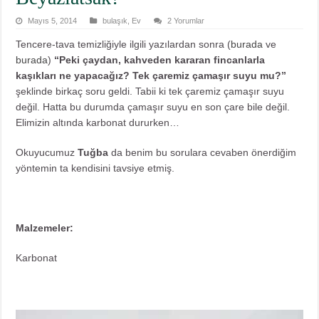
Mayıs 5, 2014
bulaşık
,
Ev
2 Yorumlar
Tencere-tava temizliğiyle ilgili yazılardan sonra (
burada
ve
burada
)
“Peki çaydan, kahveden kararan fincanlarla
kaşıkları ne yapacağız? Tek çaremiz çamaşır suyu mu?”
şeklinde birkaç soru geldi. Tabii ki tek çaremiz çamaşır suyu
değil. Hatta bu durumda çamaşır suyu en son çare bile değil.
Elimizin altında karbonat dururken…
Okuyucumuz
Tuğba
da benim bu sorulara cevaben önerdiğim
yöntemin ta kendisini tavsiye etmiş.
Malzemeler:
Karbonat