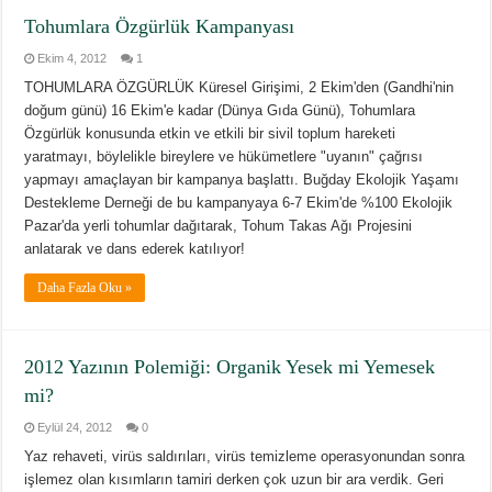
Tohumlara Özgürlük Kampanyası
Ekim 4, 2012
1
TOHUMLARA ÖZGÜRLÜK Küresel Girişimi, 2 Ekim'den (Gandhi'nin
doğum günü) 16 Ekim'e kadar (Dünya Gıda Günü), Tohumlara
Özgürlük konusunda etkin ve etkili bir sivil toplum hareketi
yaratmayı, böylelikle bireylere ve hükümetlere "uyanın" çağrısı
yapmayı amaçlayan bir kampanya başlattı. Buğday Ekolojik Yaşamı
Destekleme Derneği de bu kampanyaya 6-7 Ekim'de %100 Ekolojik
Pazar'da yerli tohumlar dağıtarak, Tohum Takas Ağı Projesini
anlatarak ve dans ederek katılıyor!
Daha Fazla Oku »
2012 Yazının Polemiği: Organik Yesek mi Yemesek
mi?
Eylül 24, 2012
0
Yaz rehaveti, virüs saldırıları, virüs temizleme operasyonundan sonra
işlemez olan kısımların tamiri derken çok uzun bir ara verdik. Geri