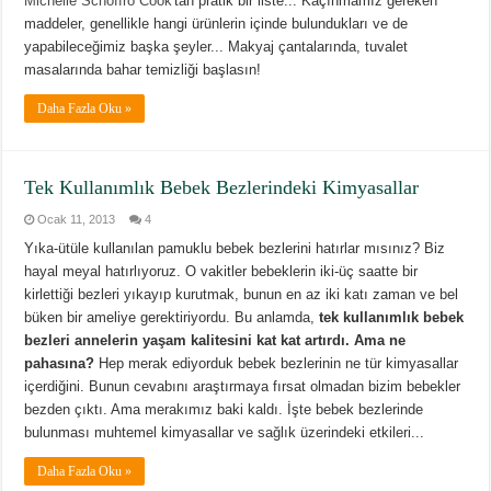
Michelle Schoffro Cook
'tan pratik bir liste... Kaçınmamız gereken
maddeler, genellikle hangi ürünlerin içinde bulundukları ve de
yapabileceğimiz başka şeyler... Makyaj çantalarında, tuvalet
masalarında bahar temizliği başlasın!
Daha Fazla Oku »
Tek Kullanımlık Bebek Bezlerindeki Kimyasallar
Ocak 11, 2013
4
Yıka-ütüle kullanılan pamuklu bebek bezlerini hatırlar mısınız? Biz
hayal meyal hatırlıyoruz. O vakitler bebeklerin iki-üç saatte bir
kirlettiği bezleri yıkayıp kurutmak, bunun en az iki katı zaman ve bel
büken bir ameliye gerektiriyordu. Bu anlamda,
tek kullanımlık bebek
bezleri annelerin yaşam kalitesini kat kat artırdı. Ama ne
pahasına?
Hep merak ediyorduk bebek bezlerinin ne tür kimyasallar
içerdiğini. Bunun cevabını araştırmaya fırsat olmadan bizim bebekler
bezden çıktı. Ama merakımız baki kaldı. İşte bebek bezlerinde
bulunması muhtemel kimyasallar ve sağlık üzerindeki etkileri...
Daha Fazla Oku »