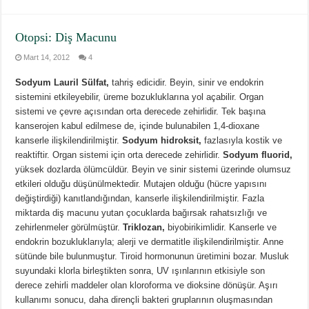
Otopsi: Diş Macunu
Mart 14, 2012
4
Sodyum Lauril Sülfat,
tahriş edicidir. Beyin, sinir ve endokrin
sistemini etkileyebilir, üreme bozukluklarına yol açabilir. Organ
sistemi ve çevre açısından orta derecede zehirlidir. Tek başına
kanserojen kabul edilmese de, içinde bulunabilen 1,4-dioxane
kanserle ilişkilendirilmiştir.
Sodyum hidroksit,
fazlasıyla kostik ve
reaktiftir. Organ sistemi için orta derecede zehirlidir.
Sodyum fluorid,
yüksek dozlarda ölümcüldür. Beyin ve sinir sistemi üzerinde olumsuz
etkileri olduğu düşünülmektedir. Mutajen olduğu (hücre yapısını
değiştirdiği) kanıtlandığından, kanserle ilişkilendirilmiştir. Fazla
miktarda diş macunu yutan çocuklarda bağırsak rahatsızlığı ve
zehirlenmeler görülmüştür.
Triklozan,
biyobirikimlidir. Kanserle ve
endokrin bozukluklarıyla; alerji ve dermatitle ilişkilendirilmiştir. Anne
sütünde bile bulunmuştur. Tiroid hormonunun üretimini bozar. Musluk
suyundaki klorla birleştikten sonra, UV ışınlarının etkisiyle son
derece zehirli maddeler olan kloroforma ve dioksine dönüşür. Aşırı
kullanımı sonucu, daha dirençli bakteri gruplarının oluşmasından