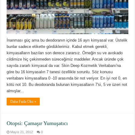
İnanması güç ama bu deodoranın içinde 16 ayrı kimyasal var. Üstelik
bunlar sadece etikette gördüklerimiz. Kabul etmek gerekli,
kimyasalların bazıları son derece zararsız. Örneğin su ve avokado
cildimize hiç çekinmeden süreceğimiz maddeler. Ancak üründe çok
sayıda zararlı kimyasal da var. Skin Deep Kozmetik Veritabanı'na
göre bu 16 kimyasalın 7 tanesi özellikle sorunlu. Söz konusu
veritabanı kimyasallara 0 -10 arasında bir not veriyor. En iyi not 0, en
kötü not 10. Bu deodoranda bulunan kimyasalların 7'si, 5 ve üzeri not
almışlar...
Daha Fazla Oku »
Otopsi: Çamaşır Yumuşatıcı
Mayıs 21, 2012
0