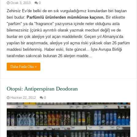
Ocak 3, 2013
0
Zehirsiz Ev'de belki de en sık vurguladığımız konulardan biri baştan
beri budur:
Parfümlü ürünlerden mümkünse kaçının.
Bir etikette
"parfüm" ya da "fragrance" yazıyorsa içinde neler olduğunu asla
bilemezsiniz (çünkü ayrıntılı olarak yazmak mecburi değil) ve de
bunlar en çok alerjiye yol açan maddelerdir. Geçen yıl Almanya’da
yapılan bir araştırmada, alerjiye yol açma riski yüksek olan 26 parfüm
maddesi belirlenmiş. Haber eski, liste güncel... İşte Avrupa Birliği
tarafından sakıncalı bulunan 26 alerjen madde...
Daha Fazla Oku »
Otopsi: Antiperspiran Deodoran
Haziran 22, 2012
0