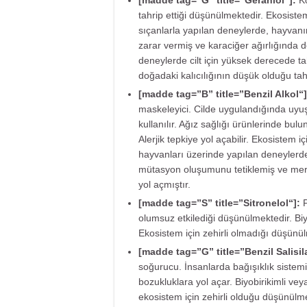
[madde tag=”G” title=”
Geraniol
“]:
Ko
tahrip ettiği düşünülmektedir. Ekosiste
sıçanlarla yapılan deneylerde, hayvan
zarar vermiş ve karaciğer ağırlığında d
deneylerde cilt için yüksek derecede ta
doğadaki kalıcılığının düşük olduğu ta
[madde tag=”B” title=”
Benzil Alkol
“]
maskeleyici. Cilde uygulandığında uyuşt
kullanılır. Ağız sağlığı ürünlerinde buluna
Alerjik tepkiye yol açabilir. Ekosistem 
hayvanları üzerinde yapılan deneylerde
mütasyon oluşumunu tetiklemiş ve merkez
yol açmıştır.
[madde tag=”S” title=”
Sitronelol
“]:
P
olumsuz etkilediği düşünülmektedir. Biy
Ekosistem için zehirli olmadığı düşünül
[madde tag=”G” title=”
Benzil Salisil
soğurucu. İnsanlarda bağışıklık sistemi
bozukluklara yol açar. Biyobirikimli ve
ekosistem için zehirli olduğu düşünülme