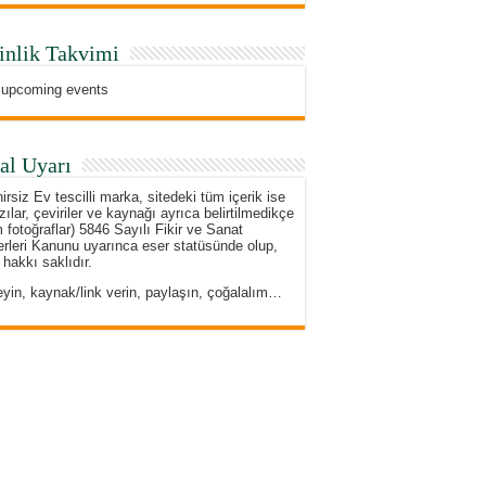
inlik Takvimi
 upcoming events
al Uyarı
irsiz Ev tescilli marka, sitedeki tüm içerik ise
zılar, çeviriler ve kaynağı ayrıca belirtilmedikçe
 fotoğraflar) 5846 Sayılı Fikir ve Sanat
rleri Kanunu uyarınca eser statüsünde olup,
 hakkı saklıdır.
eyin, kaynak/link verin, paylaşın, çoğalalım…