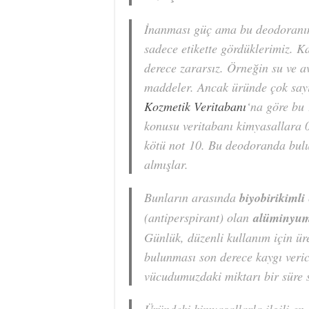
İnanması güç ama bu deodoranın 
sadece etikette gördüklerimiz. K
derece zararsız. Örneğin su ve 
maddeler. Ancak üründe çok sayı
Kozmetik Veritabanı
‘na göre bu 
konusu veritabanı kimyasallara 0 
kötü not 10. Bu deodoranda bulun
almışlar.
Bunların arasında
biyobirikimli
(antiperspirant) olan
alüminyum
Günlük, düzenli kullanım için ür
bulunması son derece kaygı veri
vücudumuzdaki miktarı bir süre so