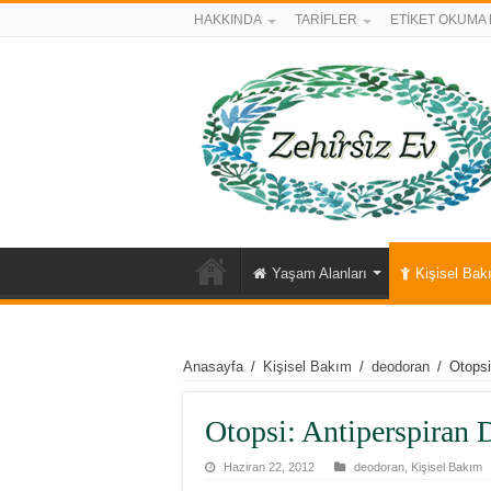
HAKKINDA
TARİFLER
ETİKET OKUMA 
Yaşam Alanları
Kişisel Bak
Anasayfa
/
Kişisel Bakım
/
deodoran
/
Otopsi
Otopsi: Antiperspiran
Haziran 22, 2012
deodoran
,
Kişisel Bakım