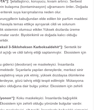
DTA
“]:
Şelatlaştırıcı, koruyucu, kıvam artırıcı. Serbest
lerin bulaşıma (kontaminasyon) uğramasını önler
.
Doğada
 eriterek suya karışmalarına neden olur.
urunçgillerin kabuğundan elde edilen bir parfüm maddesi
 havayla temas ettikçe ayrışarak cildi ve solunum
ıklık sistemini olumsuz etkiler.Yüksek dozlarda üreme
malar vardır. Biyobirikimli ve doğada kalıcı olduğu
lidir.
eksil 3-Sikloheksen Karboksaldehit
“]:
Sentetik bir
yol açtığı ve cildi tahriş ettiği saptanmıştır. Ekosistem için
u giderici (deodoran) ve maskeleyici. İnsanlarda
ülmektedir. Sıçanlarla yapılan deneylerde, merkezi sinir
 yavaşlatmış veya yok etmiş; yüksek dozdaysa ölümlerine
erdeyse, gözü tahriş ettiği tespit edilmiştir. Mütasyona
alıcı olduğuna dair bulgu yoktur. Ekosistem için zehirli
 İyonon
“]:
Koku maskeleyici. İnsanlarda bağışıklık
 Ekosistem için zehirli olduğu yönünde bulgular vardır.