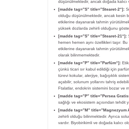
düşünülmektedir, ancak doğada kalıcı ve
[madde tag=”S” title=”
Stearet-2
“]:
S
olduğu düşünülmektedir, ancak kesin bul
etkilerine dayanarak tahmin yürütülmekt
yüksek dozlarda zehirli olduğunu göster
[madde tag=”S” title=”
Stearet-21
“]:
hemen hemen aynı özellikleri taşır. Bu 
etkilerine dayanarak tahmin yürütülmekte
olarak bilinmemektedir.
[madde tag=”P” title=”
Parfüm
“]:
Eti
çünkü ticari sır kabul edildiği için parf
türevi kokular, alerjiye, bağışıklık si
açabilir; solunum yollarını tahriş edebil
Ftalatlar, endokrin sistemini bozar ve m
[madde tag=”P” title=”
Persea Grati
sağlığı ve ekosistem açısından tehdit 
[madde tag=”M” title=”
Magnezyum A
zehirli olduğu bilinmektedir. Ayrıca so
vardır. Biyobirikimli ve doğada kalıcı o