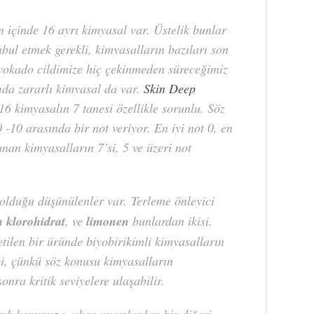
içinde 16 ayrı kimyasal var. Üstelik bunlar
abul etmek gerekli, kimyasalların bazıları son
avokado cildimize hiç çekinmeden süreceğimiz
da zararlı kimyasal da var.
Skin Deep
16 kimyasalın 7 tanesi özellikle sorunlu. Söz
-10 arasında bir not veriyor. En iyi not 0, en
an kimyasalların 7’si, 5 ve üzeri not
olduğu düşünülenler var. Terleme önleyici
 klorohidrat
, ve
limonen
bunlardan ikisi.
etilen bir üründe biyobirikimli kimyasalların
ci, çünkü söz konusu kimyasalların
nra kritik seviyelere ulaşabilir.