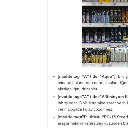
[madde tag=”A” title=”Aqua”]:
Bildi
mineral bulunduran normal sular, diğer 
akışkanlığını düzenler.
[madde tag=”A” title=”Alüminyum K
tahriş eder. Sinir sistemine zarar verir
verir. Doğada kolay çözünmez.
[madde tag=”P” title=”
PPG-15 Steari
araştırmaların yetersizliği yüzünden bi