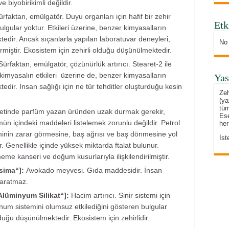
 biyobirikimli değildir.
ürfaktan, emülgatör. Duyu organları için hafif bir zehir
Etk
gular yoktur. Etkileri üzerine, benzer kimyasalların
edir. Ancak sıçanlarla yapılan laboratuvar deneyleri,
No
miştir. Ekosistem için zehirli olduğu düşünülmektedir.
Sürfaktan, emülgatör, çözünürlük artırıcı. Stearet-2 ile
kimyasalın etkileri üzerine de, benzer kimyasalların
Yas
dir. İnsan sağlığı için ne tür tehditler oluşturduğu kesin
Zeh
(ya
tüm
ketinde parfüm yazan üründen uzak durmak gerekir,
Ese
ümün içindeki maddeleri listelemek zorunlu değildir. Petrol
her
steminin zarar görmesine, baş ağrısı ve baş dönmesine yol
İst
ir. Genellikle içinde yüksek miktarda ftalat bulunur.
eme kanseri ve doğum kusurlarıyla ilişkilendirilmiştir.
ssima
“]:
Avokado meyvesi. Gıda maddesidir. İnsan
yaratmaz.
lüminyum Silikat
“]:
Hacim artırıcı. Sinir sistemi için
lunum sistemini olumsuz etkilediğini gösteren bulgular
lduğu düşünülmektedir. Ekosistem için zehirlidir.