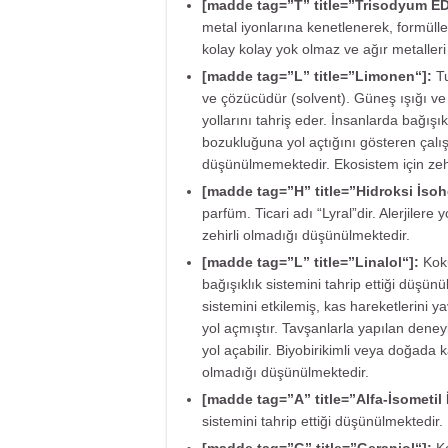
[madde tag=”T” title=”
Trisodyum E
metal iyonlarına kenetlenerek, formül
kolay kolay yok olmaz ve ağır metalleri
[madde tag=”L” title=”
Limonen
“]:
T
ve çözücüdür (solvent). Güneş ışığı ve
yollarını tahriş eder. İnsanlarda bağış
bozukluğuna yol açtığını gösteren çalış
düşünülmemektedir. Ekosistem için zehir
[madde tag=”H” title=”
Hidroksi İsoh
parfüm. Ticari adı “Lyral”dir. Alerjilere 
zehirli olmadığı düşünülmektedir.
[madde tag=”L” title=”
Linalol
“]:
Kok
bağışıklık sistemini tahrip ettiği düşün
sistemini etkilemiş, kas hareketlerini
yol açmıştır. Tavşanlarla yapılan deneyl
yol açabilir. Biyobirikimli veya doğada k
olmadığı düşünülmektedir.
[madde tag=”A” title=”
Alfa-İsometil
sistemini tahrip ettiği düşünülmektedir.