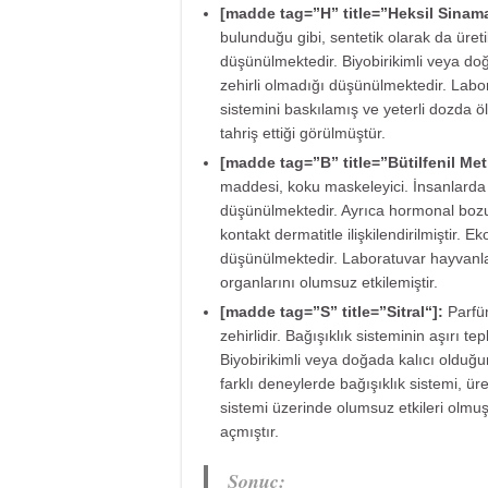
[madde tag=”H” title=”
Heksil Sinam
bulunduğu gibi, sentetik olarak da üreti
düşünülmektedir. Biyobirikimli veya doğ
zehirli olmadığı düşünülmektedir. Lab
sistemini baskılamış ve yeterli dozda ö
tahriş ettiği görülmüştür.
[madde tag=”B” title=”
Bütilfenil Me
maddesi, koku maskeleyici. İnsanlarda b
düşünülmektedir. Ayrıca hormonal bozukl
kontakt dermatitle ilişkilendirilmiştir. E
düşünülmektedir. Laboratuvar hayvanla
organlarını olumsuz etkilemiştir.
[madde tag=”S” title=”
Sitral
“]:
Parfü
zehirlidir. Bağışıklık sisteminin aşırı tep
Biyobirikimli veya doğada kalıcı olduğu
farklı deneylerde bağışıklık sistemi, ür
sistemi üzerinde olumsuz etkileri olmu
açmıştır.
Sonuç: