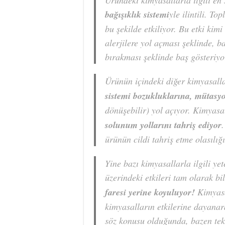
Üründeki kimyasallarla ilgili en 
bağışıklık sistemi
yle ilintili. T
bu şekilde etkiliyor. Bu etki kim
alerjilere yol açması şeklinde, 
bırakması şeklinde baş gösteriyo
Ürünün içindeki diğer kimyasall
sistemi bozukluklarına, mütasy
dönüşebilir) yol açıyor. Kimyasa
solunum yollarını tahriş ediyor
ürünün cildi tahriş etme olasılığ
Yine bazı kimyasallarla ilgili ye
üzerindeki etkileri tam olarak b
faresi yerine koyuluyor!
Kimyasal
kimyasalların etkilerine dayana
söz konusu olduğunda, bazen tek