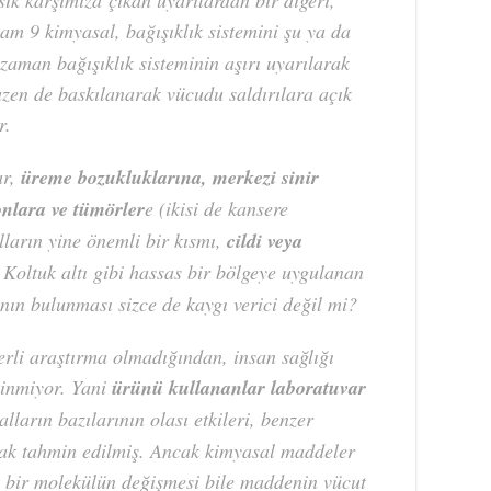
sık karşımıza çıkan uyarılardan bir diğeri,
oplam 9 kimyasal, bağışıklık sistemini şu ya da
i zaman bağışıklık sisteminin aşırı uyarılarak
bazen de baskılanarak vücudu saldırılara açık
r.
ar,
üreme bozukluklarına, merkezi sinir
onlara ve tümörler
e (ikisi de kansere
lların yine önemli bir kısmı,
cildi veya
. Koltuk altı gibi hassas bir bölgeye uygulanan
ının bulunması sizce de kaygı verici değil mi?
terli araştırma olmadığından, insan sağlığı
ilinmiyor. Yani
ürünü kullananlar laboratuvar
ların bazılarının olası etkileri, benzer
rak tahmin edilmiş. Ancak kimyasal maddeler
 bir molekülün değişmesi bile maddenin vücut