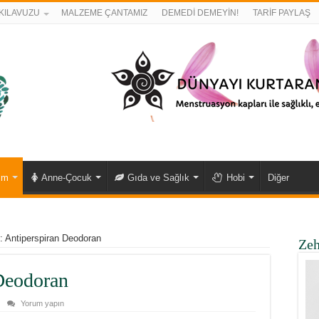
KILAVUZU
MALZEME ÇANTAMIZ
DEMEDİ DEMEYİN!
TARİF PAYLAŞ
ım
Anne-Çocuk
Gıda ve Sağlık
Hobi
Diğer
: Antiperspiran Deodoran
Zeh
 Deodoran
Yorum yapın