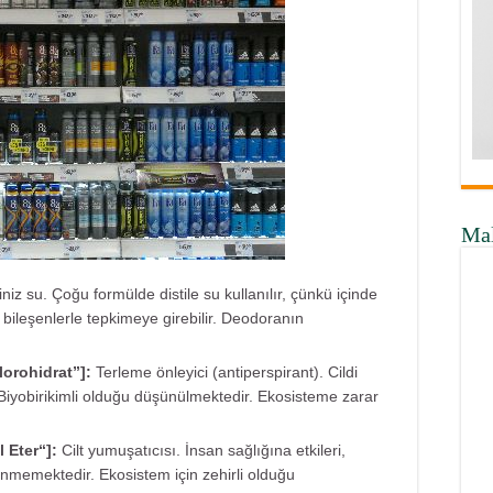
Ma
ğiniz su. Çoğu formülde distile su kullanılır, çünkü içinde
bileşenlerle tepkimeye girebilir. Deodoranın
lorohidrat”]:
Terleme önleyici (antiperspirant). Cildi
. Biyobirikimli olduğu düşünülmektedir. Ekosisteme zarar
l Eter
“]:
Cilt yumuşatıcısı. İnsan sağlığına etkileri,
linmemektedir. Ekosistem için zehirli olduğu