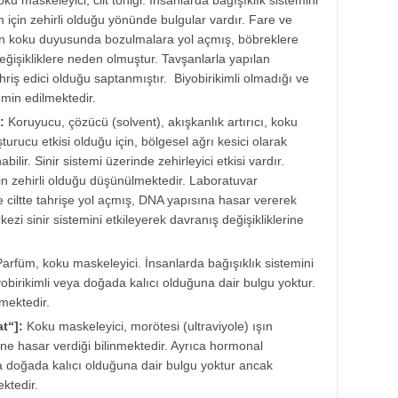
ku maskeleyici, cilt toniği. İnsanlarda bağışıklık sistemini
m için zehirli olduğu yönünde bulgular vardır. Fare ve
ın koku duyusunda bozulmalara yol açmış, böbreklere
eğişikliklere neden olmuştur. Tavşanlarla yapılan
hriş edici olduğu saptanmıştır. Biyobirikimli olmadığı ve
hmin edilmektedir.
:
Koruyucu, çözücü (solvent), akışkanlık artırıcı, koku
urucu etkisi olduğu için, bölgesel ağrı kesici olarak
bilir. Sinir sistemi üzerinde zehirleyici etkisi vardır.
için zehirli olduğu düşünülmektedir. Laboratuvar
 ciltte tahrişe yol açmış, DNA yapısına hasar vererek
i sinir sistemini etkileyerek davranış değişikliklerine
arfüm, koku maskeleyici. İnsanlarda bağışıklık sistemini
obirikimli veya doğada kalıcı olduğuna dair bulgu yoktur.
mektedir.
at
“]:
Koku maskeleyici, morötesi (ultraviyole) ışın
ne hasar verdiği bilinmektedir. Ayrıca hormonal
ya doğada kalıcı olduğuna dair bulgu yoktur ancak
ktedir.