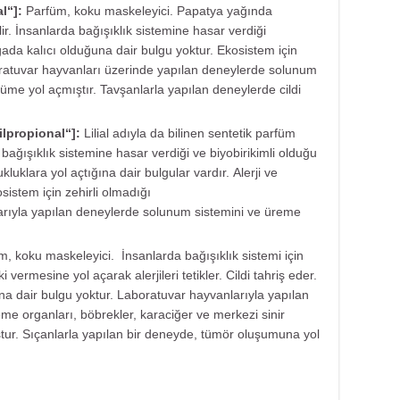
al
“]:
Parfüm, koku maskeleyici. Papatya yağında
lir. İnsanlarda bağışıklık sistemine hasar verdiği
ada kalıcı olduğuna dair bulgu yoktur. Ekosistem için
oratuvar hayvanları üzerinde yapılan deneylerde solunum
lüme yol açmıştır. Tavşanlarla yapılan deneylerde cildi
tilpropional
“]:
Lilial adıyla da bilinen sentetik parfüm
ağışıklık sistemine hasar verdiği ve biyobirikimli olduğu
uklara yol açtığına dair bulgular vardır. Alerji ve
kosistem için zehirli olmadığı
rıyla yapılan deneylerde solunum sistemini ve üreme
m, koku maskeleyici. İnsanlarda bağışıklık sistemi için
ki vermesine yol açarak alerjileri tetikler. Cildi tahriş eder.
na dair bulgu yoktur. Laboratuvar hayvanlarıyla yapılan
eme organları, böbrekler, karaciğer ve merkezi sinir
ştur. Sıçanlarla yapılan bir deneyde, tümör oluşumuna yol