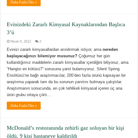
Daha Fazla Oku »
Evinizdeki Zararlı Kimyasal Kaynaklarından Başlıca
3’ü
Nisan 5, 2012
2
Evinizi zararlı kimyasallardan arındırmak istiyor, ama
nereden
başlayacağınızı bilemiyor musunuz?
Çoğumuz her gün
kullandığımız maddelerin zararlı kimyasallar içerdiğini biliyoruz, ama
“Hangisi en kötüsü?” sorusuna yanıt bulamıyoruz. Silent Spring
Enstitüsü’ne bağlı araştırmacılar, 200’den fazla ürünü kapsayan bir
araştırma yaparak tam da bu sorunun yanıtını bulmaya çalıştılar.
Araştırmanın sonucunda, en çok tehlikeli kimyasal içeren üç ana
ürün grubu ortaya çıktı...
Daha Fazla Oku »
McDonald’s restoranında zehirli gaz soluyan bir kişi
öldü, 9 kişi hastaneye kaldırıldı