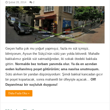
Şubat 28, 2014
2
Geçen hafta çok mu yoğurt yapmışız, fazla mı süt içmişiz,
bilmiyorum, Aysun the Sütçü’nün sütü yarı yolda bitiverdi. Mahalle
bakkalımız günlük süt satmadığından, iki sokak ötedeki bakkala
gittim.
Normalde bez torbam yanımda olur. Ya da en azından
evden kullanılmış poşet götürürüm; ama nasılsa unutmuşum.
Sütü alırken bir yandan düşünüyordum: Şimdi bakkal kancadan gıcır
bir poşet kopartacak, sonra maharetli bir üfleyişle açacak...
Off!
Dayanılmaz bir suçluluk duygusu!
Daha Fazla Oku »