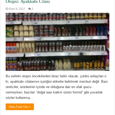
Otopsi: Ayakkabı Cilası
Ekim 8, 2012
2
Bu seferki otopsi öncekilerden biraz farklı olacak, çünkü anlaşılan o
ki, ayakkabı cilalarının içeriğini etikette belirtmek mecburi değil. Bazı
üreticiler, ürünlerinin içinde ne olduğuna dair en ufak ipucu
vermezken, bazıları “doğal wax katkılı üstün formül” gibi yuvarlak
sözler kullanmış...
Daha Fazla Oku »