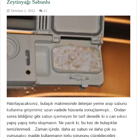
Zeytinyağı Sabunlu
Temmuz 1, 2012
11
Hatırlayacaksınız, bulaşık makinesinde deterjan yerine
arap sabunu
kullanma girişimimiz
uzun vadede hüsranla sonuçlanmıştı... Ondan
sonra bildiğiniz gibi
sabun içermeyen bir tarif
denedik ki o can sıkıcı
yapış yapış tortu oluşmasın. Ne yazık ki, bu kez de bulaşıklar
temizlenmedi... Zaman içinde, daha az sabun ve daha çok su
yumuşatıcı madde kullanmanın tortu sorununu çözebileceğini