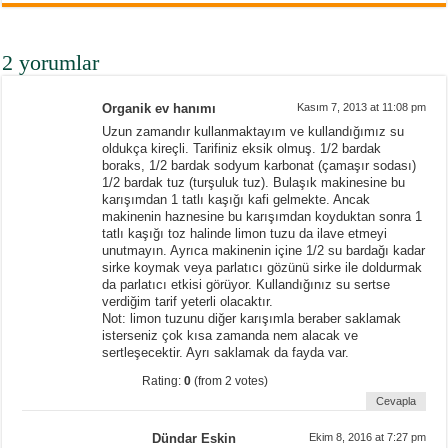
2 yorumlar
Organik ev hanımı
Kasım 7, 2013 at 11:08 pm
Uzun zamandır kullanmaktayım ve kullandığımız su
oldukça kireçli. Tarifiniz eksik olmuş. 1/2 bardak
boraks, 1/2 bardak sodyum karbonat (çamaşır sodası)
1/2 bardak tuz (turşuluk tuz). Bulaşık makinesine bu
karışımdan 1 tatlı kaşığı kafi gelmekte. Ancak
makinenin haznesine bu karışımdan koyduktan sonra 1
tatlı kaşığı toz halinde limon tuzu da ilave etmeyi
unutmayın. Ayrıca makinenin içine 1/2 su bardağı kadar
sirke koymak veya parlatıcı gözünü sirke ile doldurmak
da parlatıcı etkisi görüyor. Kullandığınız su sertse
verdiğim tarif yeterli olacaktır.
Not: limon tuzunu diğer karışımla beraber saklamak
isterseniz çok kısa zamanda nem alacak ve
sertleşecektir. Ayrı saklamak da fayda var.
Rating:
0
(from 2 votes)
Cevapla
Dündar Eskin
Ekim 8, 2016 at 7:27 pm