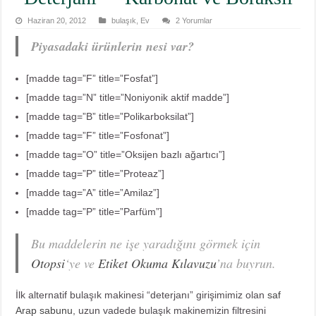
Haziran 20, 2012
bulaşık
,
Ev
2 Yorumlar
Piyasadaki ürünlerin nesi var?
[madde tag=”F” title=”Fosfat”]
[madde tag=”N” title=”Noniyonik aktif madde”]
[madde tag=”B” title=”Polikarboksilat”]
[madde tag=”F” title=”Fosfonat”]
[madde tag=”O” title=”Oksijen bazlı ağartıcı”]
[madde tag=”P” title=”Proteaz”]
[madde tag=”A” title=”Amilaz”]
[madde tag=”P” title=”Parfüm”]
Bu maddelerin ne işe yaradığını görmek için
Otopsi
‘ye ve
Etiket Okuma Kılavuzu
’na buyrun.
İlk alternatif bulaşık makinesi “deterjanı” girişimimiz olan
saf
Arap sabunu
, uzun vadede bulaşık makinemizin filtresini