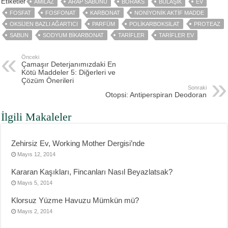
Etiketler
AMILAZ
ARAP SABUNU
BORAKS
BULAŞIK
EV
FOSFAT
FOSFONAT
KARBONAT
NONIYONIK AKTIF MADDE
OKSIJEN BAZLI AĞARTICI
PARFÜM
POLIKARBOKSILAT
PROTEAZ
SABUN
SODYUM BIKARBONAT
TARIFLER
TARIFLER EV
Önceki
Çamaşır Deterjanımızdaki En
Kötü Maddeler 5: Diğerleri ve
Çözüm Önerileri
Sonraki
Otopsi: Antiperspiran Deodoran
İlgili Makaleler
Zehirsiz Ev, Working Mother Dergisi’nde
Mayıs 12, 2014
Kararan Kaşıkları, Fincanları Nasıl Beyazlatsak?
Mayıs 5, 2014
Klorsuz Yüzme Havuzu Mümkün mü?
Mayıs 2, 2014