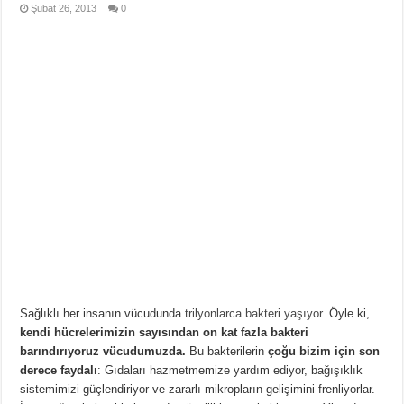
Şubat 26, 2013
0
Sağlıklı her insanın vücudunda
trilyonlarca bakteri yaşıyor
. Öyle ki,
kendi hücrelerimizin sayısından on kat fazla bakteri
barındırıyoruz vücudumuzda.
Bu bakterilerin
çoğu bizim için son
derece faydalı
: Gıdaları hazmetmemize yardım ediyor, bağışıklık
sistemimizi güçlendiriyor ve zararlı mikropların gelişimini frenliyorlar.