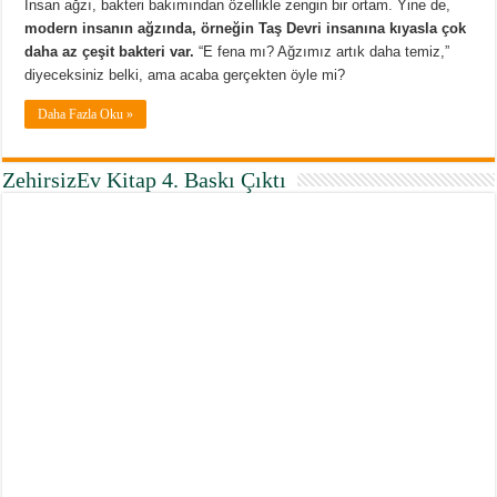
İnsan ağzı, bakteri bakımından özellikle zengin bir ortam. Yine de,
modern insanın ağzında, örneğin Taş Devri insanına kıyasla çok
daha az çeşit bakteri var.
“E fena mı? Ağzımız artık daha temiz,”
diyeceksiniz belki, ama acaba gerçekten öyle mi?
Daha Fazla Oku »
ZehirsizEv Kitap 4. Baskı Çıktı