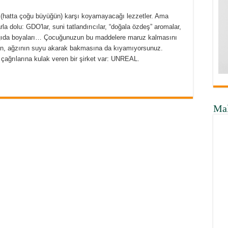
 (hatta çoğu büyüğün) karşı koyamayacağı lezzetler. Ama
a dolu: GDO'lar, suni tatlandırıcılar, “doğala özdeş” aromalar,
, gıda boyaları… Çocuğunuzun bu maddelere maruz kalmasını
en, ağzının suyu akarak bakmasına da kıyamıyorsunuz.
çağrılarına kulak veren bir şirket var: UNREAL.
Ma