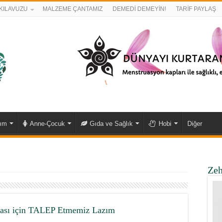
KILAVUZU
MALZEME ÇANTAMIZ
DEMEDİ DEMEYİN!
TARİF PAYLAŞ
kım
Anne-Çocuk
Gıda ve Sağlık
Hobi
Diğer
Zeh
ası için TALEP Etmemiz Lazım