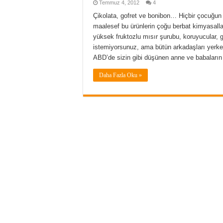
Temmuz 4, 2012
4
Çikolata, gofret ve bonibon… Hiçbir çocuğun
maalesef bu ürünlerin çoğu berbat kimyasallarl
yüksek fruktozlu mısır şurubu, koruyucular
istemiyorsunuz, ama bütün arkadaşları yerk
ABD’de sizin gibi düşünen anne ve babaların 
Daha Fazla Oku »