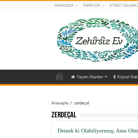
HAKKINDA
TARİFLER
ETİKET OKUMA 
Yaşam Alanları
Kişisel Ba
Anasayfa
/
zerdeçal
zerdeçal
Demek ki Olabiliyormuş; Ama Olm