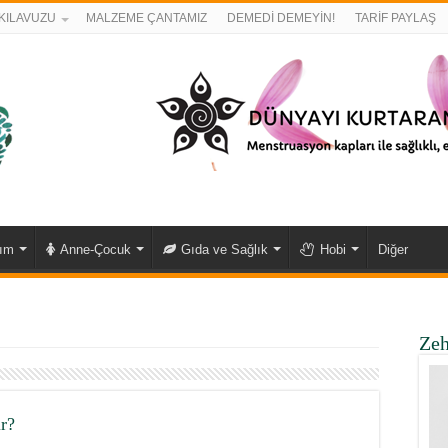
KILAVUZU
MALZEME ÇANTAMIZ
DEMEDİ DEMEYİN!
TARİF PAYLAŞ
kım
Anne-Çocuk
Gıda ve Sağlık
Hobi
Diğer
Zeh
r?