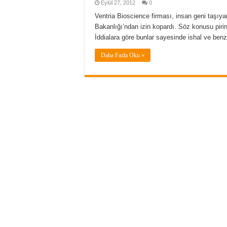
Eylül 27, 2012
0
Ventria Bioscience firması, insan geni taşıy
Bakanlığı’ndan izin kopardı. Söz konusu pirin
İddialara göre bunlar sayesinde ishal ve benze
Daha Fazla Oku »