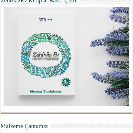
ZehirsizEv Kitap 4. Baskı Çıktı
Malzeme Çantamız