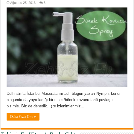
Ağustos 25, 2013
6
Delfina'mla İstanbul Maceralarım
adlı blogun yazarı
Nymph
, kendi
blogunda da yayınladığı bir sinek/böcek kovucu
tarifi
paylaştı
bizimle. Biz de denedik. İşte izlenimlerimiz...
Daha Fazla Oku »