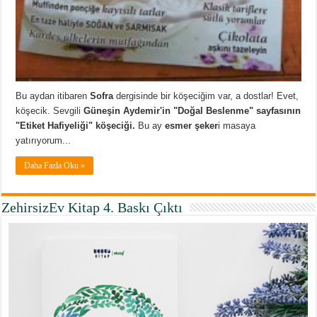
Bu aydan itibaren
Sofra
dergisinde bir köşeciğim var, a dostlar! Evet,
köşecik. Sevgili
Güneşin Aydemir'in "Doğal Beslenme" sayfasının
"Etiket Hafiyeliği" köşeciği.
Bu ay
esmer şeker
i masaya
yatırıyorum...
Daha Fazla Oku »
ZehirsizEv Kitap 4. Baskı Çıktı