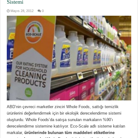
Sistemi
Mayıs 28, 2012
0
ABD’nin çevreci marketler zinciri Whole Foods, sattığı temizlik
ürünlerini değerlendirmek için bir ekolojik derecelendirme sistemi
oluşturdu. Whole Foods’da satışa sunulan markaların %90’ı
derecelendirme sistemine katılıyor. Eco-Scale adlı sisteme katılan
markalar,
ürünlerinde bulunan tüm maddeleri etiketlerine