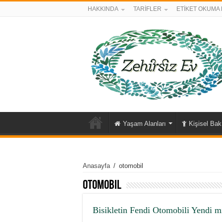
HAKKINDA
TARİFLER
ETİKET OKUMA 
Yaşam Alanları
Kişisel Ba
Anasayfa
/
otomobil
otomobil
Bisikletin Fendi Otomobili Yendi m