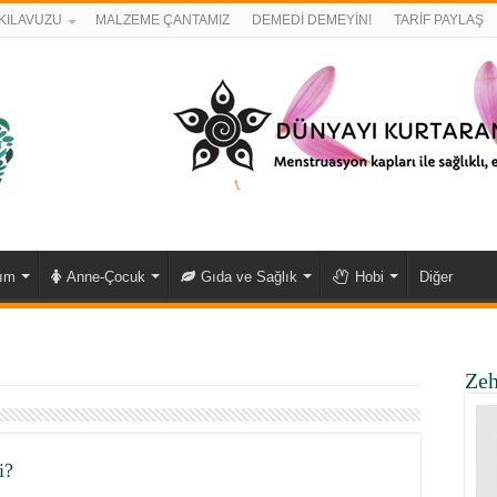
KILAVUZU
MALZEME ÇANTAMIZ
DEMEDİ DEMEYİN!
TARİF PAYLAŞ
kım
Anne-Çocuk
Gıda ve Sağlık
Hobi
Diğer
Zeh
i?