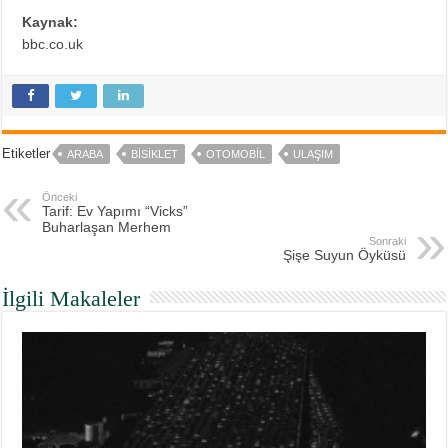
Kaynak:
bbc.co.uk
Etiketler
ARABA
BISIKLET
OTOMOBIL
ULAŞIM
Önceki
Tarif: Ev Yapımı “Vicks”
Buharlaşan Merhem
Sonraki
Şişe Suyun Öyküsü
İlgili Makaleler