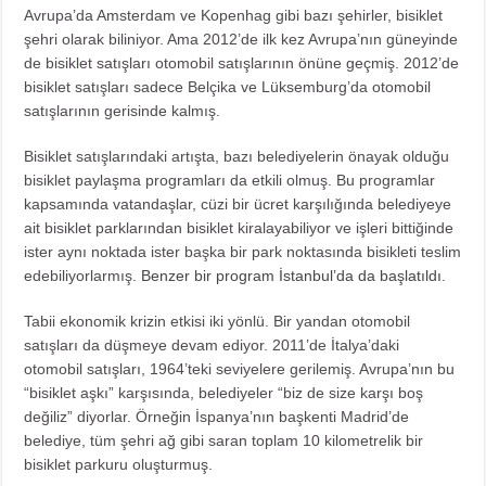
Avrupa’da Amsterdam ve Kopenhag gibi bazı şehirler, bisiklet
şehri olarak biliniyor. Ama 2012’de ilk kez Avrupa’nın güneyinde
de bisiklet satışları otomobil satışlarının önüne geçmiş. 2012’de
bisiklet satışları sadece Belçika ve Lüksemburg’da otomobil
satışlarının gerisinde kalmış.
Bisiklet satışlarındaki artışta, bazı belediyelerin önayak olduğu
bisiklet paylaşma programları da etkili olmuş. Bu programlar
kapsamında vatandaşlar, cüzi bir ücret karşılığında belediyeye
ait bisiklet parklarından bisiklet kiralayabiliyor ve işleri bittiğinde
ister aynı noktada ister başka bir park noktasında bisikleti teslim
edebiliyorlarmış.
Benzer bir program İstanbul’da da başlatıldı
.
Tabii ekonomik krizin etkisi iki yönlü. Bir yandan otomobil
satışları da düşmeye devam ediyor. 2011’de İtalya’daki
otomobil satışları, 1964’teki seviyelere gerilemiş. Avrupa’nın bu
“bisiklet aşkı” karşısında, belediyeler “biz de size karşı boş
değiliz” diyorlar. Örneğin İspanya’nın başkenti Madrid’de
belediye, tüm şehri ağ gibi saran toplam 10 kilometrelik bir
bisiklet parkuru oluşturmuş.