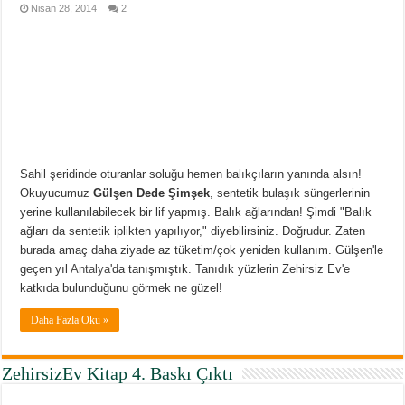
Nisan 28, 2014
2
Sahil şeridinde oturanlar soluğu hemen balıkçıların yanında alsın!
Okuyucumuz
Gülşen Dede Şimşek
, sentetik bulaşık süngerlerinin
yerine kullanılabilecek bir lif yapmış. Balık ağlarından! Şimdi "Balık
ağları da sentetik iplikten yapılıyor," diyebilirsiniz. Doğrudur. Zaten
burada amaç daha ziyade az tüketim/çok yeniden kullanım. Gülşen'le
geçen yıl
Antalya
'da tanışmıştık. Tanıdık yüzlerin Zehirsiz Ev'e
katkıda bulunduğunu görmek ne güzel!
Daha Fazla Oku »
ZehirsizEv Kitap 4. Baskı Çıktı