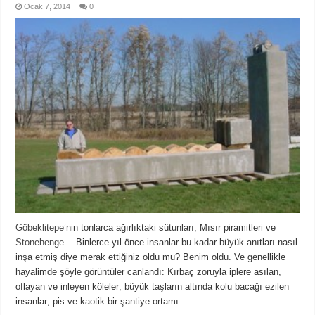
Ocak 7, 2014
0
Göbeklitepe
’nin tonlarca ağırlıktaki sütunları, Mısır piramitleri ve
Stonehenge
… Binlerce yıl önce insanlar bu kadar büyük anıtları nasıl
inşa etmiş diye merak ettiğiniz oldu mu? Benim oldu. Ve genellikle
hayalimde şöyle görüntüler canlandı: Kırbaç zoruyla iplere asılan,
oflayan ve inleyen köleler; büyük taşların altında kolu bacağı ezilen
insanlar; pis ve kaotik bir şantiye ortamı…