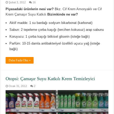
Şubat 3, 2012
16
Piyasadaki ürünlerin nesi var?
Bkz.
Cif Krem Amonyaklı
ve
Cif
Krem Çamaşır Suyu Katkılı
Bizimkinde ne var?
Aktif madde: 1 su bardağı sodyum bikarbonat (karbonat)
Sabun: 2 tepeleme çorba kaşığı (tercihen kokusuz) arap sabunu
Koruyucu: 1 çorba kaşığı bitkisel gliserin (isteğe bağlı)
Parfüm: 10-15 damla antibakteriyel özellikli uçucu yağ (isteğe
bağlı)
Daha Fazla Oku »
Otopsi: Çamaşır Suyu Katkılı Krem Temizleyici
Ocak 31, 2012
2