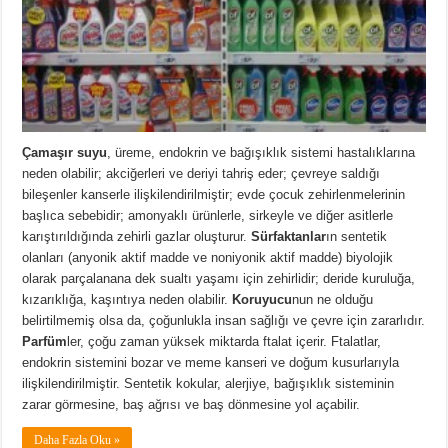
Çamaşır suyu
, üreme, endokrin ve bağışıklık sistemi hastalıklarına
neden olabilir; akciğerleri ve deriyi tahriş eder; çevreye saldığı
bileşenler kanserle ilişkilendirilmiştir; evde çocuk zehirlenmelerinin
başlıca sebebidir; amonyaklı ürünlerle, sirkeyle ve diğer asitlerle
karıştırıldığında zehirli gazlar oluşturur.
Sürfaktanlar
ın sentetik
olanları (anyonik aktif madde ve noniyonik aktif madde) biyolojik
olarak parçalanana dek sualtı yaşamı için zehirlidir; deride kuruluğa,
kızarıklığa, kaşıntıya neden olabilir.
Koruyucu
nun ne olduğu
belirtilmemiş olsa da, çoğunlukla insan sağlığı ve çevre için zararlıdır.
Parfüm
ler, çoğu zaman yüksek miktarda ftalat içerir. Ftalatlar,
endokrin sistemini bozar ve meme kanseri ve doğum kusurlarıyla
ilişkilendirilmiştir. Sentetik kokular, alerjiye, bağışıklık sisteminin
zarar görmesine, baş ağrısı ve baş dönmesine yol açabilir.
Daha Fazla Oku »