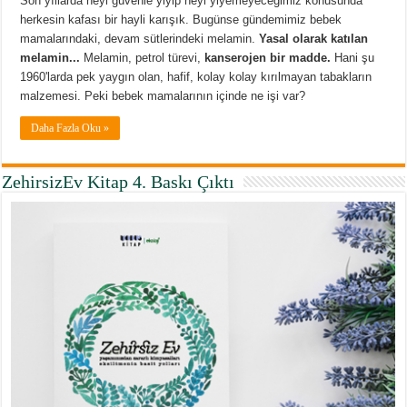
Son yıllarda neyi güvenle yiyip neyi yiyemeyeceğimiz konusunda
herkesin kafası bir hayli karışık. Bugünse gündemimiz bebek
mamalarındaki, devam sütlerindeki melamin.
Yasal olarak katılan
melamin...
Melamin, petrol türevi,
kanserojen bir madde.
Hani şu
1960'larda pek yaygın olan, hafif, kolay kolay kırılmayan tabakların
malzemesi. Peki bebek mamalarının içinde ne işi var?
Daha Fazla Oku »
ZehirsizEv Kitap 4. Baskı Çıktı