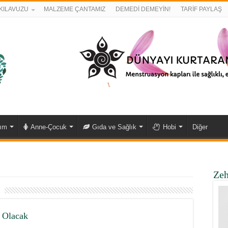
KILAVUZU
MALZEME ÇANTAMIZ
DEMEDİ DEMEYİN!
TARİF PAYLAŞ
kım
Anne-Çocuk
Gıda ve Sağlık
Hobi
Diğer
Zeh
z Olacak