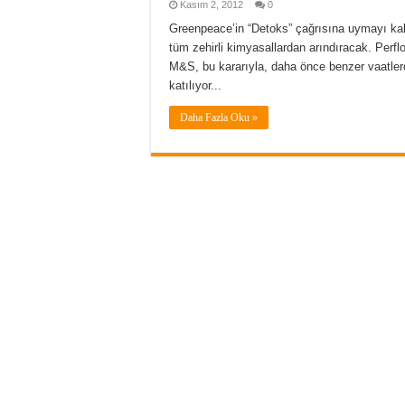
Kasım 2, 2012
0
Greenpeace’in “Detoks” çağrısına uymayı kab
tüm zehirli kimyasallardan arındıracak. Perflo
M&S, bu kararıyla, daha önce benzer vaatler
katılıyor...
Daha Fazla Oku »