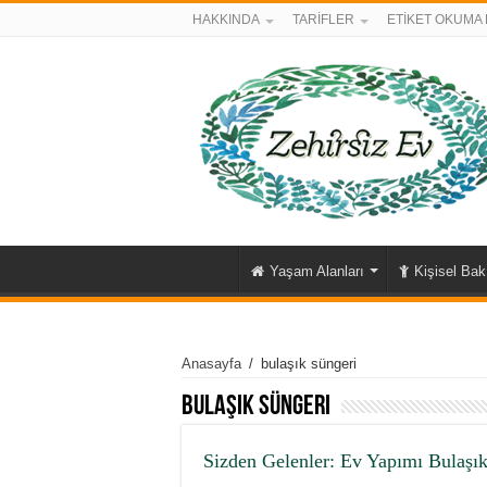
HAKKINDA
TARİFLER
ETİKET OKUMA 
Yaşam Alanları
Kişisel Ba
Anasayfa
/
bulaşık süngeri
bulaşık süngeri
Sizden Gelenler: Ev Yapımı Bulaşık