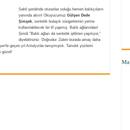
Sahil şeridinde oturanlar soluğu hemen balıkçıların
yanında alsın! Okuyucumuz
Gülşen Dede
Şimşek
, sentetik bulaşık süngerlerinin yerine
kullanılabilecek bir lif yapmış. Balık ağlarından!
Şimdi "Balık ağları da sentetik iplikten yapılıyor,"
diyebilirsiniz. Doğrudur. Zaten burada amaç daha
şen'le geçen yıl
Antalya
'da tanışmıştık. Tanıdık yüzlerin
 güzel!
Ma