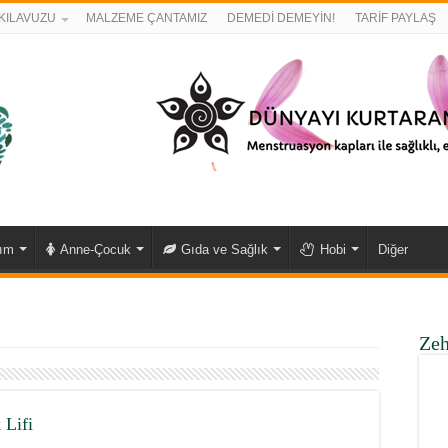
KILAVUZU
MALZEME ÇANTAMIZ
DEMEDİ DEMEYİN!
TARİF PAYLAŞ
kım
Anne-Çocuk
Gıda ve Sağlık
Hobi
Diğer
Zeh
 Lifi