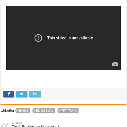
Etiketler
BASIN
EN SOSYAL
TRT TÜRK
Önceki
Tarif: Ev Yapımı Maskara /