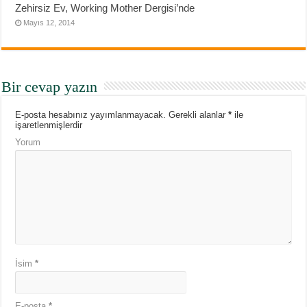
Zehirsiz Ev, Working Mother Dergisi’nde
Mayıs 12, 2014
Bir cevap yazın
E-posta hesabınız yayımlanmayacak.
Gerekli alanlar
*
ile
işaretlenmişlerdir
Yorum
İsim
*
E-posta
*