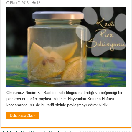
Ekim 7, 2013
12
Okurumuz Nadire K.,
Bashico
adlı blogda rastladığı ve beğendiği bir
pire kovucu tarifini paylaştı bizimle. Hayvanları Koruma Haftası
kapsamında, biz de bu tarifi sizinle paylaşmayı görev bildik...
Daha Fazla Oku »