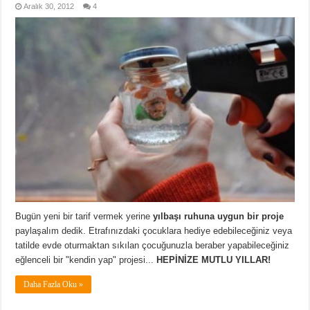
Aralık 30, 2012
4
Bugün yeni bir tarif vermek yerine
yılbaşı ruhuna uygun bir proje
paylaşalım dedik. Etrafınızdaki çocuklara hediye edebileceğiniz veya
tatilde evde oturmaktan sıkılan çocuğunuzla beraber yapabileceğiniz
eğlenceli bir "kendin yap" projesi...
HEPİNİZE MUTLU YILLAR!
Daha Fazla Oku »