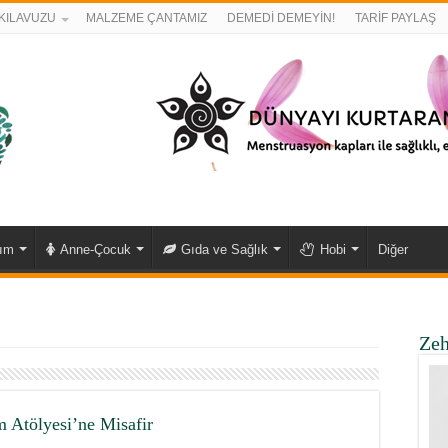
KILAVUZU
MALZEME ÇANTAMIZ
DEMEDİ DEMEYİN!
TARİF PAYLAŞ
kım
Anne-Çocuk
Gıda ve Sağlık
Hobi
Diğer
Zeh
 Atölyesi’ne Misafir