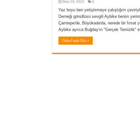
Ekim 24, 2013
0
Yaz boyu ben yetiştirmeye çalıştığım çeviriy
Derneği gönüllüsü sevgili Aybike benim yerim
Çamtepe'de, Büyükada'da, nerede bir fırsat yak
Aybike ayrıca Buğday'ın "Gerçek Temizlik" etkin
Daha Fazla Oku »