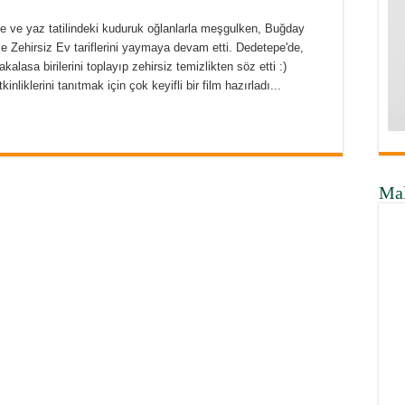
le ve yaz tatilindeki kuduruk oğlanlarla meşgulken, Buğday
e Zehirsiz Ev tariflerini yaymaya devam etti. Dedetepe'de,
alasa birilerini toplayıp zehirsiz temizlikten söz etti :)
liklerini tanıtmak için çok keyifli bir film hazırladı...
Ma