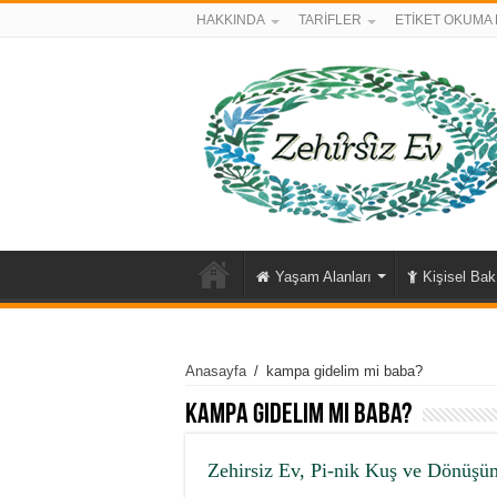
HAKKINDA
TARİFLER
ETİKET OKUMA 
Yaşam Alanları
Kişisel Ba
Anasayfa
/
kampa gidelim mi baba?
kampa gidelim mi baba?
Zehirsiz Ev, Pi-nik Kuş ve Dönüşüm