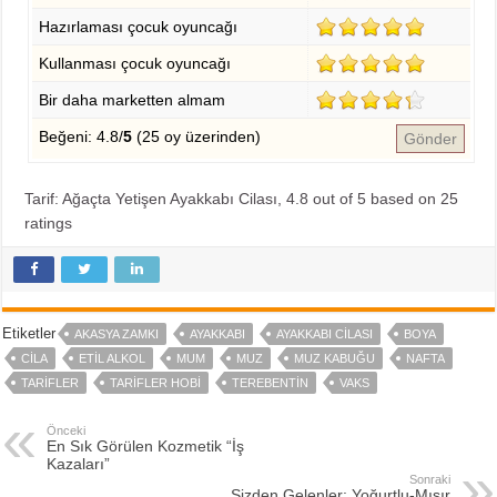
Hazırlaması çocuk oyuncağı
Kullanması çocuk oyuncağı
Bir daha marketten almam
Beğeni: 4.8/
5
(25 oy üzerinden)
Gönder
Tarif: Ağaçta Yetişen Ayakkabı Cilası
,
4.8
out of
5
based on
25
ratings
Etiketler
AKASYA ZAMKI
AYAKKABI
AYAKKABI CILASI
BOYA
CILA
ETIL ALKOL
MUM
MUZ
MUZ KABUĞU
NAFTA
TARIFLER
TARIFLER HOBI
TEREBENTIN
VAKS
Önceki
En Sık Görülen Kozmetik “İş
Kazaları”
Sonraki
Sizden Gelenler: Yoğurtlu-Mısır