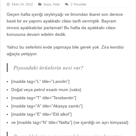
Ekim 24, 2012
boya
,
Hobi
2 Yorumlar
Geçen hafta içeriği zeytinyağı ve limondan ibaret son derece
basit bir
ev yapımı ayakkabı cilası
tarifi vermiştik. Bayram
öncesi ayakkabılar parlamalı! Bu hafta da ayakkabı cilası
konusuna devam edelim dedik.
Yalnız bu seferkini evde yapmaya bile gerek yok. Zira kendisi
ağaçta yetişiyor.
Piyasadaki ürünlerin nesi var?
[madde tag=”L” title=”Lanolin”]
Doğal veya petrol esaslı mum (vaks)
[madde tag=”T” title=”Terebentin”]
[madde tag=”A” title=”Akasya zamkı”]
[madde tag=”E” title=”Etil alkol”]
ve [madde tag=”N” title=”Nafta”] (ve içerdiği on ayrı kimyasal)
Bu maddelerin ne işe yaradığını ve vücudumuz ve