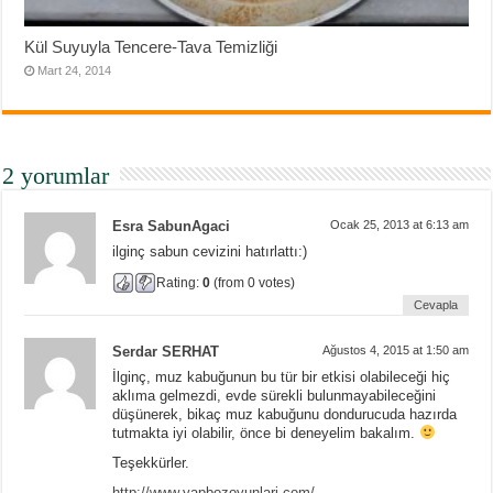
Kül Suyuyla Tencere-Tava Temizliği
Mart 24, 2014
2 yorumlar
Esra SabunAgaci
Ocak 25, 2013 at 6:13 am
ilginç sabun cevizini hatırlattı:)
Rating:
0
(from 0 votes)
Cevapla
Serdar SERHAT
Ağustos 4, 2015 at 1:50 am
İlginç, muz kabuğunun bu tür bir etkisi olabileceği hiç
aklıma gelmezdi, evde sürekli bulunmayabileceğini
düşünerek, bikaç muz kabuğunu dondurucuda hazırda
tutmakta iyi olabilir, önce bi deneyelim bakalım.
Teşekkürler.
http://www.yapbozoyunlari.com/