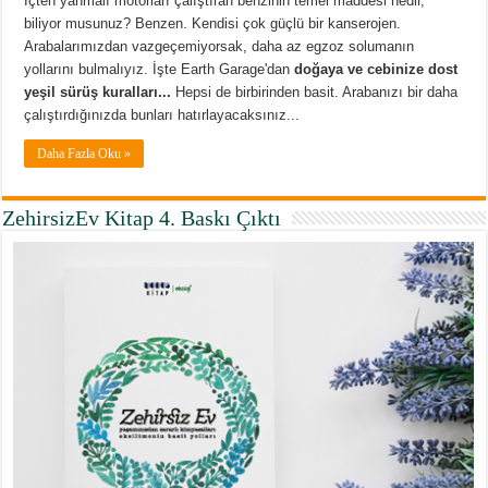
İçten yanmalı motorları çalıştıran benzinin temel maddesi nedir,
biliyor musunuz? Benzen. Kendisi çok güçlü bir kanserojen.
Arabalarımızdan vazgeçemiyorsak, daha az egzoz solumanın
yollarını bulmalıyız. İşte Earth Garage'dan
doğaya ve cebinize dost
yeşil sürüş kuralları...
Hepsi de birbirinden basit. Arabanızı bir daha
çalıştırdığınızda bunları hatırlayacaksınız...
Daha Fazla Oku »
ZehirsizEv Kitap 4. Baskı Çıktı