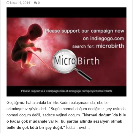
Nisan 4, 2014
0
Geçtiğimiz haftalardaki bir EkoKadın buluşmasında, ebe bir
arkadaşımız şöyle dedi: "Bugün normal doğum dediğimiz şey aslında
normal doğum değil, sadece vajinal doğum.
"Normal doğum"da bile
o kadar çok müdahale var ki, bu şartlar altında sezaryen olmak
belki de çok kötü bir şey değil."
İddialı, evet...