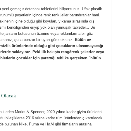
 yeni çamaşır deterjanı tabletlerini biliyorsunuz. Ufak plastik
rünümlü poşetlerin içinde renk renk jeller barındıranlar hani.
kinenin içine olduğu gibi koyulan, yıkama sırasında dış
smı kendiliğinden eriyip yok olan yumuşak tabletler... Bu
terjanların kutusunun üzerine veya reklamlarına bir göz
arsanız, şuna benzer bir uyarı göreceksiniz:
Bütün ev
mizlik ürünlerinde olduğu gibi çocukların ulaşamayacağı
rlerde saklayınız.
Peki ilk bakışta rengârenk şekerler veya
letlerin çocuklar için yarattığı tehlike gerçekten "bütün
z Olacak
ul eden Marks & Spencer, 2020 yılına kadar giyim ürünlerini
rlu bileşiklerse 2016 yılına kadar tüm ürünlerden çıkartılacak.
de bulunan Nike, Puma ve H&M gibi firmaların arasına