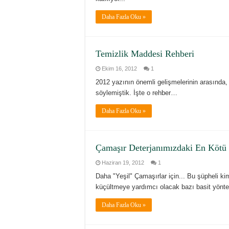
Daha Fazla Oku »
Temizlik Maddesi Rehberi
Ekim 16, 2012
1
2012 yazının önemli gelişmelerinin arasında
söylemiştik. İşte o rehber…
Daha Fazla Oku »
Çamaşır Deterjanımızdaki En Kötü 
Haziran 19, 2012
1
Daha "Yeşil" Çamaşırlar için... Bu şüpheli ki
küçültmeye yardımcı olacak bazı basit yönte
Daha Fazla Oku »