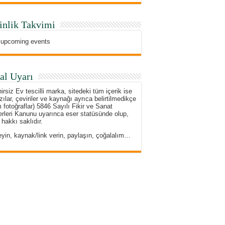
inlik Takvimi
 upcoming events
al Uyarı
irsiz Ev tescilli marka, sitedeki tüm içerik ise
zılar, çeviriler ve kaynağı ayrıca belirtilmedikçe
 fotoğraflar) 5846 Sayılı Fikir ve Sanat
rleri Kanunu uyarınca eser statüsünde olup,
 hakkı saklıdır.
eyin, kaynak/link verin, paylaşın, çoğalalım…