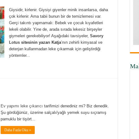
Giysidir, kirlenir. Giysiyi giyenler minik insanlarsa, daha
çok kirlenir. Ama tabii bunun bir de temizlemesi var.
Gerçi takıntı yapmamalı: Bebek ve çocuk kıyafetleri
lekeli olabilir. Yine de, arada sırada lekesiz birşeyler
giymeleri gerekebiliyor! Aşağıdaki tavsiyeler,
Savory
Lotus
sitesinin yazarı Katja
’nın zehirli kimyasal ve
deterjan kullanmadan leke çıkarmak için geliştirdiği
yöntemler...
Ma
Ev yapımı leke çıkarıcı
tarifimizi denediniz mi? Biz denedik.
Şu gördüğünüz, üzerine salçalı/yağlı yemek suyu sıçramış
pamuklu bir tişört...
Daha Fazla Oku »