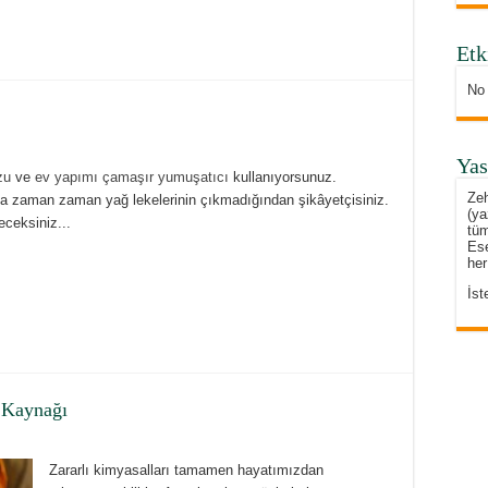
Etk
No
Yas
zu
ve
ev yapımı çamaşır yumuşatıcı
kullanıyorsunuz.
Zeh
zaman zaman yağ lekelerinin çıkmadığından şikâyetçisiniz.
(ya
eceksiniz...
tüm
Ese
her
İst
 Kaynağı
Zararlı kimyasalları tamamen hayatımızdan