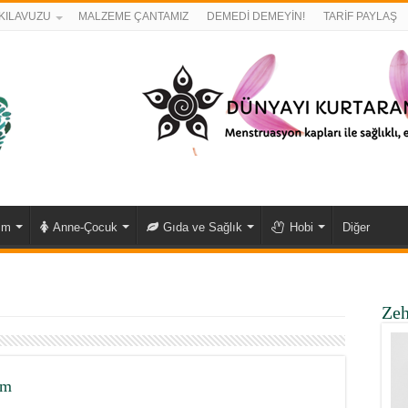
KILAVUZU
MALZEME ÇANTAMIZ
DEMEDİ DEMEYİN!
TARİF PAYLAŞ
ım
Anne-Çocuk
Gıda ve Sağlık
Hobi
Diğer
Zeh
em