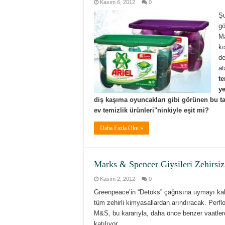
Kasım 6, 2012
0
Şu
gö
Ma
kı
de
at
te
ye
diş kaşıma oyuncakları gibi görünen bu tab
ev temizlik ürünleri"ninkiyle eşit mi?
Daha Fazla Oku »
Marks & Spencer Giysileri Zehirsi
Kasım 2, 2012
0
Greenpeace’in “Detoks” çağrısına uymayı kab
tüm zehirli kimyasallardan arındıracak. Perflo
M&S, bu kararıyla, daha önce benzer vaatler
katılıyor...