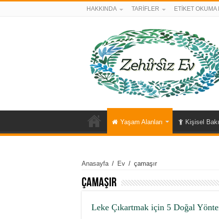
HAKKINDA
TARİFLER
ETİKET OKUMA 
Yaşam Alanları
Kişisel Bak
Anasayfa
/
Ev
/
çamaşır
çamaşır
Leke Çıkartmak için 5 Doğal Yönt