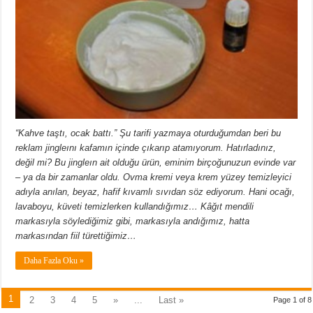
“Kahve taştı, ocak battı.” Şu tarifi yazmaya oturduğumdan beri bu
reklam jingleını kafamın içinde çıkarıp atamıyorum. Hatırladınız,
değil mi? Bu jingleın ait olduğu ürün, eminim birçoğunuzun evinde var
– ya da bir zamanlar oldu. Ovma kremi veya krem yüzey temizleyici
adıyla anılan, beyaz, hafif kıvamlı sıvıdan söz ediyorum. Hani ocağı,
lavaboyu, küveti temizlerken kullandığımız… Kâğıt mendili
markasıyla söylediğimiz gibi, markasıyla andığımız, hatta
markasından fiil türettiğimiz…
Daha Fazla Oku »
1
2
3
4
5
»
...
Last »
Page 1 of 8