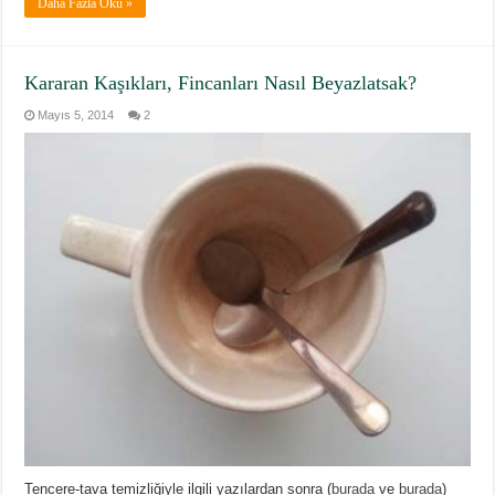
Daha Fazla Oku »
Kararan Kaşıkları, Fincanları Nasıl Beyazlatsak?
Mayıs 5, 2014
2
Tencere-tava temizliğiyle ilgili yazılardan sonra (
burada
ve
burada
)