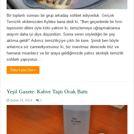
Bir toplantı sonrası bir grup arkadaş sohbet ediyorduk.
Gerçek
Temizlik
ekibimizden Aybike bana dedi ki, "Ben geçenlerde bir fırın
tepsisinin dibini öyle kötü yaktım ki, temizlemeye uğraşmaktansa
atayım daha iyi diye düşündüm. Sonra senin söylediğin bir şey
aklıma geldi!" Adımız temizlikçiye çıktı bir kere. Şimdi ben böyle
anlatınca siz zannediyorsunuz ki, biz inanılmaz derecede titiz ve
hamarat insanlarız ve bir araya geldiğimizde yalnız ekolojik temizlik
sohbeti yapıyoruz...
Daha Fazla Oku »
Yeşil Gazete: Kahve Taştı Ocak Battı
Şubat 14, 2014
1