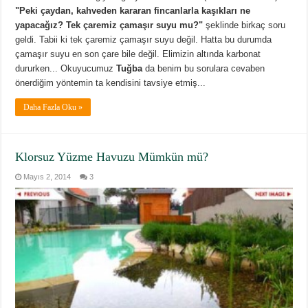
"Peki çaydan, kahveden kararan fincanlarla kaşıkları ne
yapacağız? Tek çaremiz çamaşır suyu mu?"
şeklinde birkaç soru
geldi. Tabii ki tek çaremiz çamaşır suyu değil. Hatta bu durumda
çamaşır suyu en son çare bile değil. Elimizin altında karbonat
dururken... Okuyucumuz
Tuğba
da benim bu sorulara cevaben
önerdiğim yöntemin ta kendisini tavsiye etmiş...
Daha Fazla Oku »
Klorsuz Yüzme Havuzu Mümkün mü?
Mayıs 2, 2014
3