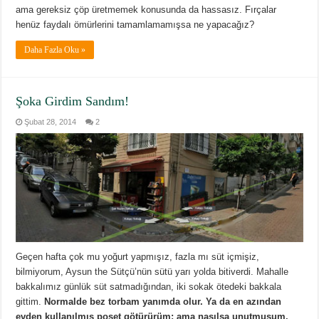
ama gereksiz çöp üretmemek konusunda da hassasız. Fırçalar
henüz faydalı ömürlerini tamamlamamışsa ne yapacağız?
Daha Fazla Oku »
Şoka Girdim Sandım!
Şubat 28, 2014
2
Geçen hafta çok mu yoğurt yapmışız, fazla mı süt içmişiz,
bilmiyorum, Aysun the Sütçü’nün sütü yarı yolda bitiverdi. Mahalle
bakkalımız günlük süt satmadığından, iki sokak ötedeki bakkala
gittim.
Normalde bez torbam yanımda olur. Ya da en azından
evden kullanılmış poşet götürürüm; ama nasılsa unutmuşum.