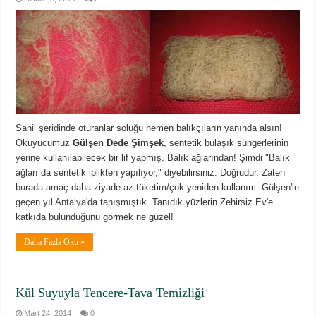
Sahil şeridinde oturanlar soluğu hemen balıkçıların yanında alsın!
Okuyucumuz
Gülşen Dede Şimşek
, sentetik bulaşık süngerlerinin
yerine kullanılabilecek bir lif yapmış. Balık ağlarından! Şimdi "Balık
ağları da sentetik iplikten yapılıyor," diyebilirsiniz. Doğrudur. Zaten
burada amaç daha ziyade az tüketim/çok yeniden kullanım. Gülşen'le
geçen yıl
Antalya
'da tanışmıştık. Tanıdık yüzlerin Zehirsiz Ev'e
katkıda bulunduğunu görmek ne güzel!
Daha Fazla Oku »
Kül Suyuyla Tencere-Tava Temizliği
Mart 24, 2014
0