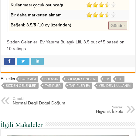
Kullanması çocuk oyuncağı
Bir daha marketten almam
Beğeni: 3.5/
5
(10 oy üzerinden)
Gönder
Sizden Gelenler: Ev Yapımı Bulaşık Lifi
,
3.5
out of
5
based on
10
ratings
Etiketler
BALIK AĞI
BULAŞIK
BULAŞIK SÜNGERI
EV
LIF
SIZDEN GELENLER
TARIFLER
TARIFLER EV
YENIDEN KULLANIM
Önceki
Normal Değil Doğal Doğum
Sonraki
Hijyenik İskele
İlgili Makaleler