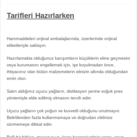
Tarifleri Hazırlarken
Hammaddeleri orijinal ambalajlarında, üzerlerinde orijinal
etiketleriyle saklayın.
Hazırlamakta olduğunuz karışımların küçüklerin eline geçmesini
veya kurumasını engellemek için, işe koyulmadan önce,
ihtiyacınız olan bütün malzemelerin elinizin altında olduğundan
emin olun.
Satın aldığınız uçucu yağların, distilasyon yerine soğuk pres
yöntemiyle elde edilmiş olmasını tercih edin.
Uçucu yağların çok yoğun ve kuvvetli olduğunu unutmayın.
Belirtilenden fazla kullanmamaya ve doğrudan cildinize
sürmemeye dikkat edin.
Belli bir bitkiye, meyveye vs. karşı hassasiyetiniz varsa, onun