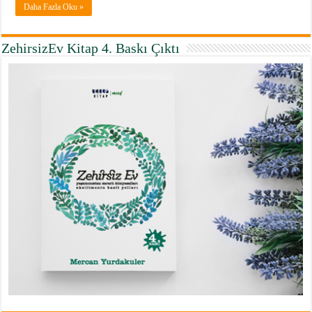
Daha Fazla Oku »
ZehirsizEv Kitap 4. Baskı Çıktı