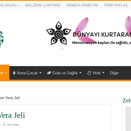
KILAVUZU
MALZEME ÇANTAMIZ
DEMEDİ DEMEYİN!
TARİF PAYLAŞ
ım
Anne-Çocuk
Gıda ve Sağlık
Hobi
Diğer
oe Vera Jeli
Zeh
era Jeli
11 Yorumlar