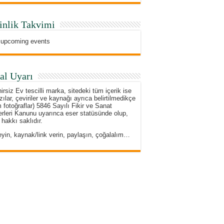
inlik Takvimi
 upcoming events
al Uyarı
irsiz Ev tescilli marka, sitedeki tüm içerik ise
zılar, çeviriler ve kaynağı ayrıca belirtilmedikçe
 fotoğraflar) 5846 Sayılı Fikir ve Sanat
rleri Kanunu uyarınca eser statüsünde olup,
 hakkı saklıdır.
eyin, kaynak/link verin, paylaşın, çoğalalım…