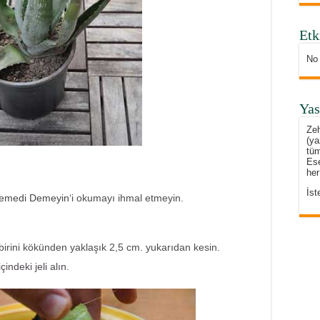
Etk
No
Yas
Zeh
(ya
tüm
Ese
her
İst
emedi Demeyin
‘i okumayı ihmal etmeyin.
 birini kökünden yaklaşık 2,5 cm. yukarıdan kesin.
indeki jeli alın.