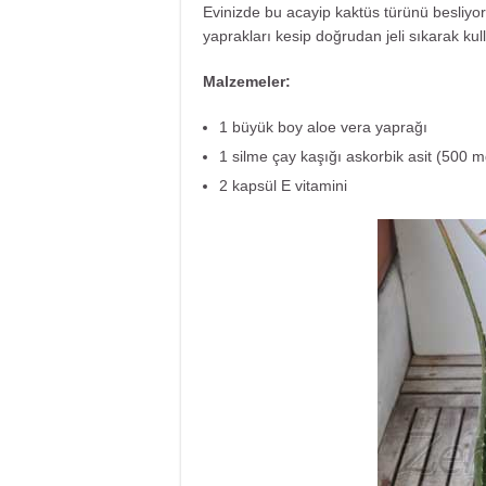
Evinizde bu acayip kaktüs türünü besliyors
yaprakları kesip doğrudan jeli sıkarak
Malzemeler:
1 büyük boy aloe vera yaprağı
1 silme çay kaşığı askorbik asit (500 m
2 kapsül E vitamini