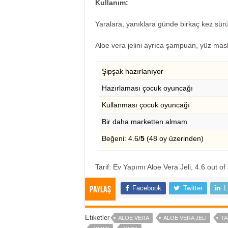
Kullanım:
Yaralara, yanıklara günde birkaç kez sür
Aloe vera jelini ayrıca şampuan, yüz maskesi
Şipşak hazırlanıyor
Hazırlaması çocuk oyuncağı
Kullanması çocuk oyuncağı
Bir daha marketten almam
Beğeni: 4.6/
5
(48 oy üzerinden)
Tarif: Ev Yapımı Aloe Vera Jeli
,
4.6
out of
Facebook
Twitter
L
Paylaş
Etiketler
ALOE VERA
ALOE VERA JELI
TA