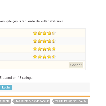
ün.
 gibi çeşitli tariflerde de kullanabilirsiniz.
Gönder
5
based on
48
ratings
inkedIn
RIFLER
TARIFLER GIDA VE SAĞLIK
TARIFLER KIŞISEL BAKIM