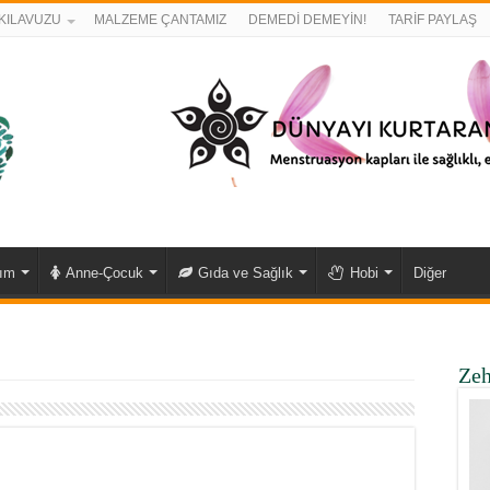
KILAVUZU
MALZEME ÇANTAMIZ
DEMEDİ DEMEYİN!
TARİF PAYLAŞ
kım
Anne-Çocuk
Gıda ve Sağlık
Hobi
Diğer
Zeh