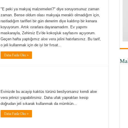
"E peki ya makyaj malzemeleri?" diye soruyorsunuz zaman
zaman. Bense oldum olası makyaja meraklı olmadığım için,
rastladığım tarifleri bir gün denerim diye kaldırıp bir kenara
koyuyorum. Artık ısrarlara dayanamadım. Ev yapımı
maskarayla, Zehirsiz Ev'de kokoşluk sayfasını açıyorum.
Geçen hafta yaptığımız
aloe vera jeli
ni hatırlarsınız. Bu tarif,
o jeli kullanmak için de iyi bir fırsat...
Daha Fazla Oku »
Ma
Evinizde bu acayip kaktüs türünü besliyorsanız kendi aloe
vera jelinizi yapabilirsiniz. Daha ufak yaprakları kesip
doğrudan jeli sıkarak kullanmak da mümkün...
Daha Fazla Oku »