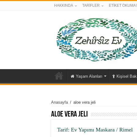
HAKKINDA
TARİFLER
ETİKET OKUMA 
Yaşam Alanları
Kişisel Ba
Anasayfa
/
aloe vera jeli
aloe vera jeli
Tarif: Ev Yapımı Maskara / Rimel