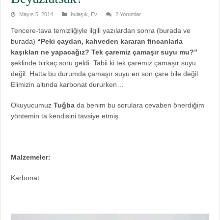
Mayıs 5, 2014
bulaşık
,
Ev
2 Yorumlar
Tencere-tava temizliğiyle ilgili yazılardan sonra (
burada
ve
burada
)
“Peki çaydan, kahveden kararan fincanlarla
kaşıkları ne yapacağız? Tek çaremiz çamaşır suyu mu?”
şeklinde birkaç soru geldi. Tabii ki tek çaremiz çamaşır suyu
değil. Hatta bu durumda çamaşır suyu en son çare bile değil.
Elimizin altında karbonat dururken…
Okuyucumuz
Tuğba
da benim bu sorulara cevaben önerdiğim
yöntemin ta kendisini tavsiye etmiş.
Malzemeler:
Karbonat