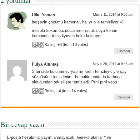
2 yorumlar
Utku Yaman
Mayıs 11, 2014 at 9:35 pm
herşeyin çözümü karbonat, halıyı bile temizliyor =)
mesela kokan buzdolaplarını sıcak suya konan
karbonatla temizliyosun koku kalmıyor
Rating:
+4
(from 16 votes)
Cevapla
Fulya Altıntaş
Mayıs 28, 2014 at 9:45 am
Sitenizde bulunan ev yapımı krem temzleyiciyle çay
süzgüsünü temizledim, herhalde onda da karbonat
olduğundan tek silişte temizledi. Pırıl pırıl yaptı.
Rating:
-4
(from 14 votes)
Cevapla
Bir cevap yazın
E-posta hesabınız yayımlanmayacak.
Gerekli alanlar
*
ile