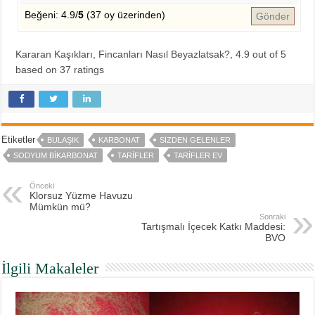
Beğeni: 4.9/
5
(37 oy üzerinden)
Gönder
Kararan Kaşıkları, Fincanları Nasıl Beyazlatsak?
,
4.9
out of
5
based on
37
ratings
Etiketler
BULAŞIK
KARBONAT
SIZDEN GELENLER
SODYUM BIKARBONAT
TARIFLER
TARIFLER EV
Önceki
Klorsuz Yüzme Havuzu
Mümkün mü?
Sonraki
Tartışmalı İçecek Katkı Maddesi:
BVO
İlgili Makaleler