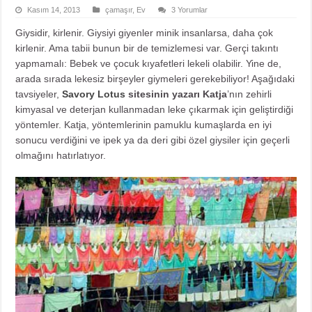
Kasım 14, 2013
çamaşır
,
Ev
3 Yorumlar
Giysidir, kirlenir. Giysiyi giyenler minik insanlarsa, daha çok
kirlenir. Ama tabii bunun bir de temizlemesi var. Gerçi takıntı
yapmamalı: Bebek ve çocuk kıyafetleri lekeli olabilir. Yine de,
arada sırada lekesiz birşeyler giymeleri gerekebiliyor! Aşağıdaki
tavsiyeler,
Savory Lotus
sitesinin yazarı Katja
’nın zehirli
kimyasal ve deterjan kullanmadan leke çıkarmak için geliştirdiği
yöntemler. Katja, yöntemlerinin pamuklu kumaşlarda en iyi
sonucu verdiğini ve ipek ya da deri gibi özel giysiler için geçerli
olmağını hatırlatıyor.