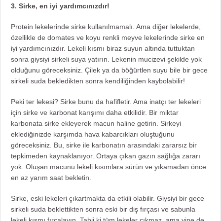
3. Sirke, en iyi yardımcınızdır!
Protein lekelerinde sirke kullanılmamalı. Ama diğer lekelerde,
özellikle de domates ve koyu renkli meyve lekelerinde sirke en
iyi yardımcınızdır. Lekeli kısmı biraz suyun altında tuttuktan
sonra giysiyi sirkeli suya yatırın. Lekenin mucizevi şekilde yok
olduğunu göreceksiniz. Çilek ya da böğürtlen suyu bile bir gece
sirkeli suda bekledikten sonra kendiliğinden kaybolabilir!
Peki ter lekesi? Sirke bunu da hafifletir. Ama inatçı ter lekeleri
için sirke ve karbonat karışımı daha etkilidir. Bir miktar
karbonata sirke ekleyerek macun haline getirin. Sirkeyi
eklediğinizde karşımda hava kabarcıkları oluştuğunu
göreceksiniz. Bu, sirke ile karbonatın arasındaki zararsız bir
tepkimeden kaynaklanıyor. Ortaya çıkan gazın sağlığa zararı
yok. Oluşan macunu lekeli kısımlara sürün ve yıkamadan önce
en az yarım saat bekletin.
Sirke, eski lekeleri çıkartmakta da etkili olabilir. Giysiyi bir gece
sirkeli suda beklettikten sonra eski bir diş fırçası ve sabunla
lekeli kısmı fırçalayın. Tabii ki tüm lekeler çıkmaz, ama yine de