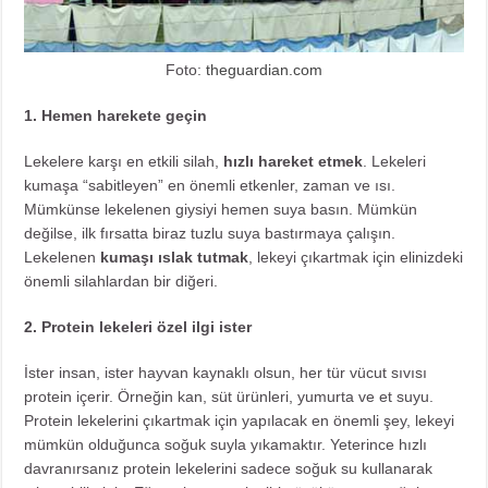
Foto:
theguardian.com
1. Hemen harekete geçin
Lekelere karşı en etkili silah,
hızlı hareket etmek
. Lekeleri
kumaşa “sabitleyen” en önemli etkenler, zaman ve ısı.
Mümkünse lekelenen giysiyi hemen suya basın. Mümkün
değilse, ilk fırsatta biraz tuzlu suya bastırmaya çalışın.
Lekelenen
kumaşı ıslak tutmak
, lekeyi çıkartmak için elinizdeki
önemli silahlardan bir diğeri.
2. Protein lekeleri özel ilgi ister
İster insan, ister hayvan kaynaklı olsun, her tür vücut sıvısı
protein içerir. Örneğin kan, süt ürünleri, yumurta ve et suyu.
Protein lekelerini çıkartmak için yapılacak en önemli şey, lekeyi
mümkün olduğunca soğuk suyla yıkamaktır. Yeterince hızlı
davranırsanız protein lekelerini sadece soğuk su kullanarak