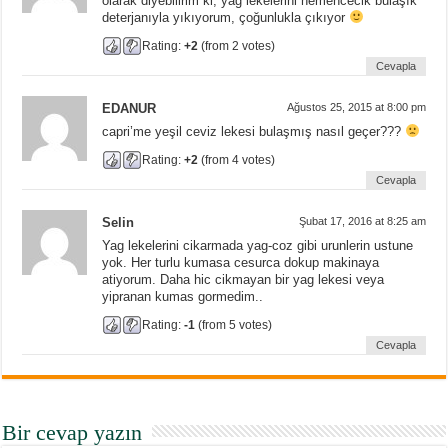
olarak diyebilirim ki, yağ lekelerini hemencecik bulaşık
deterjanıyla yıkıyorum, çoğunlukla çıkıyor
Rating:
+2
(from 2 votes)
Cevapla
EDANUR
Ağustos 25, 2015 at 8:00 pm
capri’me yeşil ceviz lekesi bulaşmış nasıl geçer???
Rating:
+2
(from 4 votes)
Cevapla
Selin
Şubat 17, 2016 at 8:25 am
Yag lekelerini cikarmada yag-coz gibi urunlerin ustune
yok. Her turlu kumasa cesurca dokup makinaya
atiyorum. Daha hic cikmayan bir yag lekesi veya
yipranan kumas gormedim..
Rating:
-1
(from 5 votes)
Cevapla
Bir cevap yazın