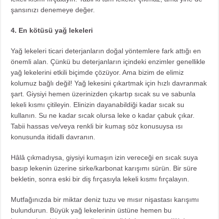
şansınızı denemeye değer.
4. En kötüsü yağ lekeleri
Yağ lekeleri ticari deterjanların doğal yöntemlere fark attığı en
önemli alan. Çünkü bu deterjanların içindeki enzimler genellikle
yağ lekelerini etkili biçimde çözüyor. Ama bizim de elimiz
kolumuz bağlı değil! Yağ lekesini çıkartmak için hızlı davranmak
şart. Giysiyi hemen üzerinizden çıkartıp sıcak su ve sabunla
lekeli kısmı çitileyin. Elinizin dayanabildiği kadar sıcak su
kullanın. Su ne kadar sıcak olursa leke o kadar çabuk çıkar.
Tabii hassas ve/veya renkli bir kumaş söz konusuysa ısı
konusunda itidalli davranın.
Hâlâ çıkmadıysa, giysiyi kumaşın izin vereceği en sıcak suya
basıp lekenin üzerine sirke/karbonat karışımı sürün. Bir süre
bekletin, sonra eski bir diş fırçasıyla lekeli kısmı fırçalayın.
Mutfağınızda bir miktar deniz tuzu ve mısır nişastası karışımı
bulundurun. Büyük yağ lekelerinin üstüne hemen bu