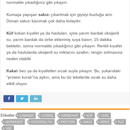
normalde yıkadığınız gibi yıkayın.
Kumaşa yapışan
sakız
ı çıkartmak için giysiyi buzluğa atın.
Donan sakızı kazımak çok daha kolaydır.
Küf
kokan kıyafet ya da havluları, içine yarım bardak oksijenli
su, yarım bardak da sirke eklenmiş suya basın; 15 dakika
bekletin, sonra normalde yıkadığınız gibi yıkayın. Renkli kıyafet
ya da havlularda oksijenli su miktarını azaltın; rengin solmasına
neden olabilir.
Kaka
lı bez ya da kıyafetleri sıcak suyla yıkayın. Bu, yukarıdaki
“protein kuralı”na aykırı, ama bu tür lekelerde sıcak su daha
etkili oluyor.
Etiketler
ÇAMAŞIR
GÜNEŞ
KARBONAT
KÜF
LEKE
MÜREKKEP
OKSIJENLI SU
PROTEIN
SAKIZ
SIRKE
TUZ
YAĞ