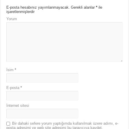
E-posta hesabınız yayımlanmayacak.
Gerekli alanlar
*
ile
işaretlenmişlerdir
Yorum
İsim
*
E-posta
*
İnternet sitesi
Bir dahaki sefere yorum yaptığımda kullanılmak üzere adımı, e-
posta adresimi ve web site adresimi bu tarayıcıya kaydet.