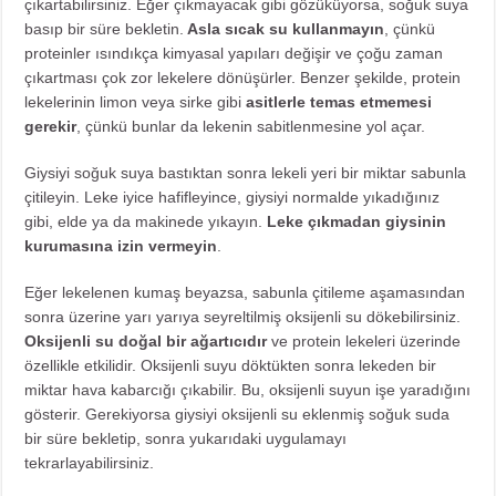
çıkartabilirsiniz. Eğer çıkmayacak gibi gözüküyorsa, soğuk suya
basıp bir süre bekletin.
Asla
sıcak su kullanmayın
, çünkü
proteinler ısındıkça kimyasal yapıları değişir ve çoğu zaman
çıkartması çok zor lekelere dönüşürler. Benzer şekilde, protein
lekelerinin limon veya sirke gibi
asitlerle temas etmemesi
gerekir
, çünkü bunlar da lekenin sabitlenmesine yol açar.
Giysiyi soğuk suya bastıktan sonra lekeli yeri bir miktar sabunla
çitileyin. Leke iyice hafifleyince, giysiyi normalde yıkadığınız
gibi, elde ya da makinede yıkayın.
Leke çıkmadan giysinin
kurumasına izin vermeyin
.
Eğer lekelenen kumaş beyazsa, sabunla çitileme aşamasından
sonra üzerine yarı yarıya seyreltilmiş oksijenli su dökebilirsiniz.
Oksijenli su doğal bir ağartıcıdır
ve protein lekeleri üzerinde
özellikle etkilidir. Oksijenli suyu döktükten sonra lekeden bir
miktar hava kabarcığı çıkabilir. Bu, oksijenli suyun işe yaradığını
gösterir. Gerekiyorsa giysiyi oksijenli su eklenmiş soğuk suda
bir süre bekletip, sonra yukarıdaki uygulamayı
tekrarlayabilirsiniz.