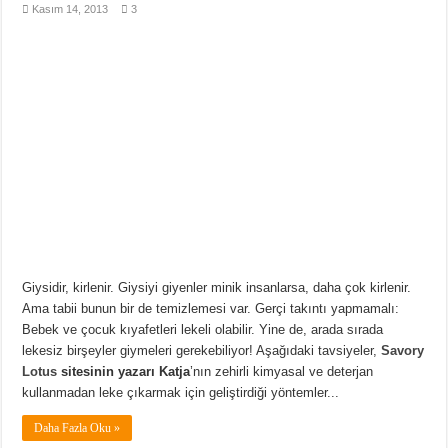
Kasım 14, 2013
3
Giysidir, kirlenir. Giysiyi giyenler minik insanlarsa, daha çok kirlenir.
Ama tabii bunun bir de temizlemesi var. Gerçi takıntı yapmamalı:
Bebek ve çocuk kıyafetleri lekeli olabilir. Yine de, arada sırada
lekesiz birşeyler giymeleri gerekebiliyor! Aşağıdaki tavsiyeler,
Savory
Lotus
sitesinin yazarı Katja
’nın zehirli kimyasal ve deterjan
kullanmadan leke çıkarmak için geliştirdiği yöntemler...
Daha Fazla Oku »